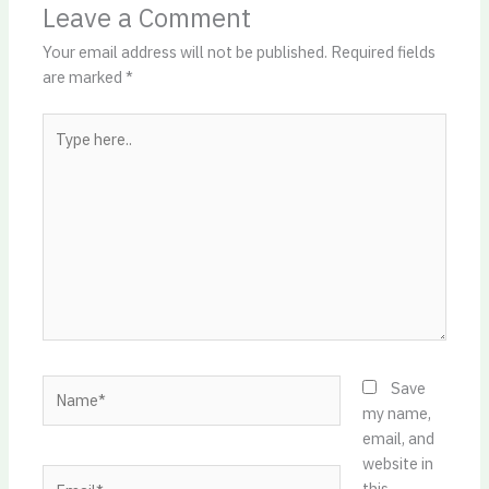
Leave a Comment
Your email address will not be published.
Required fields
are marked
*
Type
here..
Name*
Save
my name,
email, and
website in
Email*
this