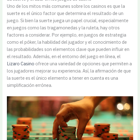
Uno de los mitos más comunes sobre los casinos es que la
suerte es el único factor que determina el resultado de un
juego. Si bien la suerte juega un papel crucial, especialmente
en juegos como las tragamonedas y la ruleta, hay otros
factores a considerar. Por ejemplo, en juegos de estrategia
como el póker, la habilidad del jugador y el conocimiento de
las probabilidades son elementos clave que pueden influir en
el resultado. Además, en el entorno del juego en línea, el
Lizaro Casino
ofrece una variedad de opciones que permiten a
los jugadores mejorar su experiencia. Así, la afirmación de que
la suerte es el único elemento a tener en cuenta es una
simplificación errónea.