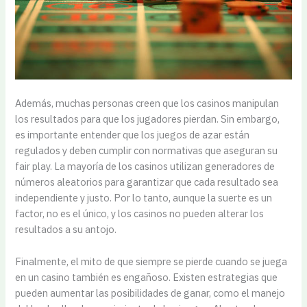
Además, muchas personas creen que los casinos manipulan
los resultados para que los jugadores pierdan. Sin embargo,
es importante entender que los juegos de azar están
regulados y deben cumplir con normativas que aseguran su
fair play. La mayoría de los casinos utilizan generadores de
números aleatorios para garantizar que cada resultado sea
independiente y justo. Por lo tanto, aunque la suerte es un
factor, no es el único, y los casinos no pueden alterar los
resultados a su antojo.
Finalmente, el mito de que siempre se pierde cuando se juega
en un casino también es engañoso. Existen estrategias que
pueden aumentar las posibilidades de ganar, como el manejo