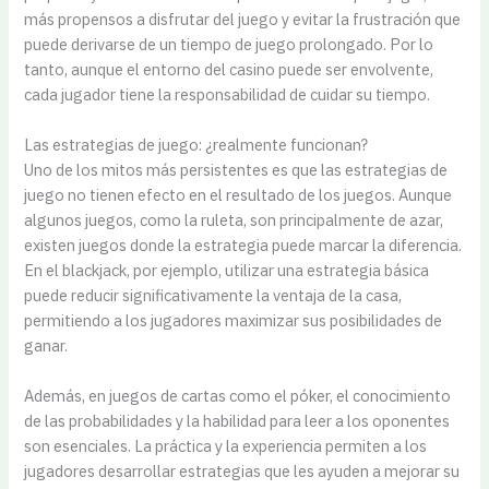
más propensos a disfrutar del juego y evitar la frustración que
puede derivarse de un tiempo de juego prolongado. Por lo
tanto, aunque el entorno del casino puede ser envolvente,
cada jugador tiene la responsabilidad de cuidar su tiempo.
Las estrategias de juego: ¿realmente funcionan?
Uno de los mitos más persistentes es que las estrategias de
juego no tienen efecto en el resultado de los juegos. Aunque
algunos juegos, como la ruleta, son principalmente de azar,
existen juegos donde la estrategia puede marcar la diferencia.
En el blackjack, por ejemplo, utilizar una estrategia básica
puede reducir significativamente la ventaja de la casa,
permitiendo a los jugadores maximizar sus posibilidades de
ganar.
Además, en juegos de cartas como el póker, el conocimiento
de las probabilidades y la habilidad para leer a los oponentes
son esenciales. La práctica y la experiencia permiten a los
jugadores desarrollar estrategias que les ayuden a mejorar su