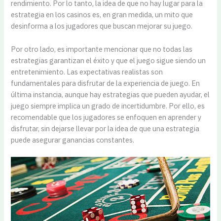
rendimiento. Por lo tanto, la idea de que no hay lugar para la
estrategia en los casinos es, en gran medida, un mito que
desinforma a los jugadores que buscan mejorar su juego.
Por otro lado, es importante mencionar que no todas las
estrategias garantizan el éxito y que el juego sigue siendo un
entretenimiento. Las expectativas realistas son
fundamentales para disfrutar de la experiencia de juego. En
última instancia, aunque hay estrategias que pueden ayudar, el
juego siempre implica un grado de incertidumbre. Por ello, es
recomendable que los jugadores se enfoquen en aprender y
disfrutar, sin dejarse llevar por la idea de que una estrategia
puede asegurar ganancias constantes.