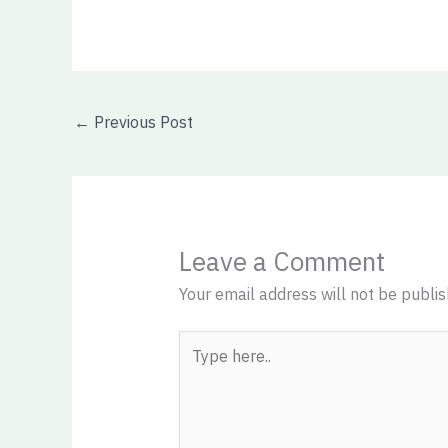
←
Previous Post
Leave a Comment
Your email address will not be publis
Type
here..