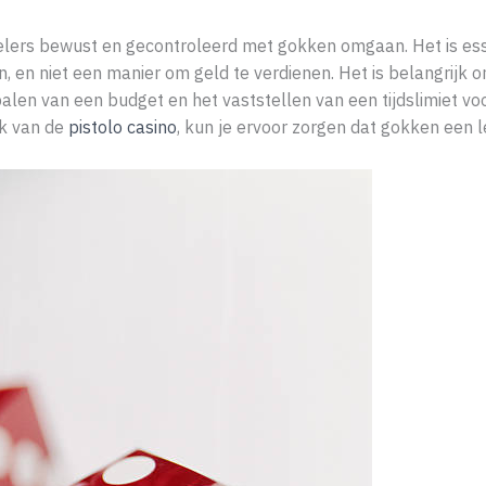
lers bewust en gecontroleerd met gokken omgaan. Het is ess
 en niet een manier om geld te verdienen. Het is belangrijk o
alen van een budget en het vaststellen van een tijdslimiet vo
ik van de
pistolo casino
, kun je ervoor zorgen dat gokken een leu