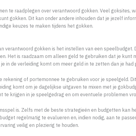
nen te raadplegen over verantwoord gokken. Veel goksites, wa
 kunt gokken. Dit kan onder andere inhouden dat je jezelf in
ndige keuzes te maken tijdens het gokken.
n verantwoord gokken is het instellen van een speelbudget. Di
zen. Het is raadzaam om alleen geld te gebruiken dat je kunt mi
je in de verleiding komt om meer geld in te zetten dan je had 
 rekening of portemonnee te gebruiken voor je speelgeld. Dit 
eiding komt om je dagelijkse uitgaven te mixen met je gokbudg
cht te krijgen in je speelgedrag en om eventuele problemen vroe
ansspel is. Zelfs met de beste strategieën en budgetten kan he
budget regelmatig te evalueren en, indien nodig, aan te passe
varing veilig en plezierig te houden.