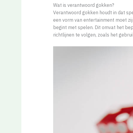
Wat is verantwoord gokken?
Verantwoord gokken houdt in dat spe
een vorm van entertainment moet zijn,
begint met spelen. Dit omvat het bep
richtlijnen te volgen, zoals het gebru