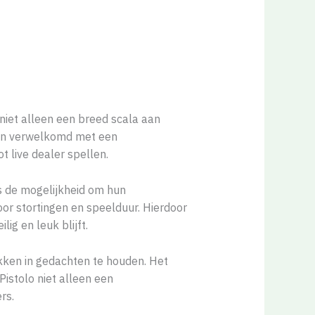
niet alleen een breed scala aan
den verwelkomd met een
 live dealer spellen.
rs de mogelijkheid om hun
oor stortingen en speelduur. Hierdoor
ig en leuk blijft.
gokken in gedachten te houden. Het
istolo niet alleen een
rs.