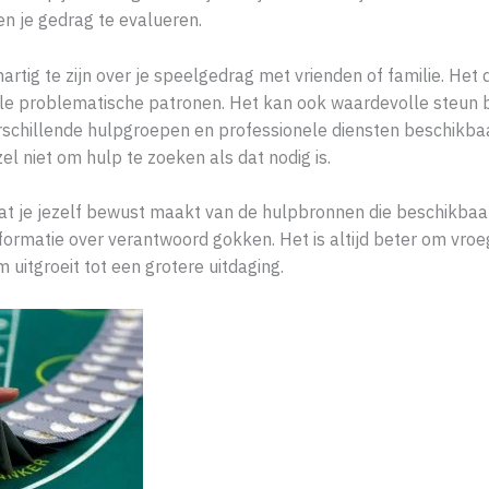
en je gedrag te evalueren.
rtig te zijn over je speelgedrag met vrienden of familie. Het
e problematische patronen. Het kan ook waardevolle steun b
erschillende hulpgroepen en professionele diensten beschikba
 niet om hulp te zoeken als dat nodig is.
je jezelf bewust maakt van de hulpbronnen die beschikbaar zi
nformatie over verantwoord gokken. Het is altijd beter om vroe
uitgroeit tot een grotere uitdaging.