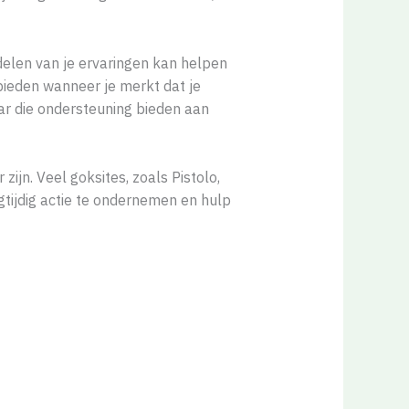
 delen van je ervaringen kan helpen
ieden wanneer je merkt dat je
ar die ondersteuning bieden aan
jn. Veel goksites, zoals Pistolo,
gtijdig actie te ondernemen en hulp