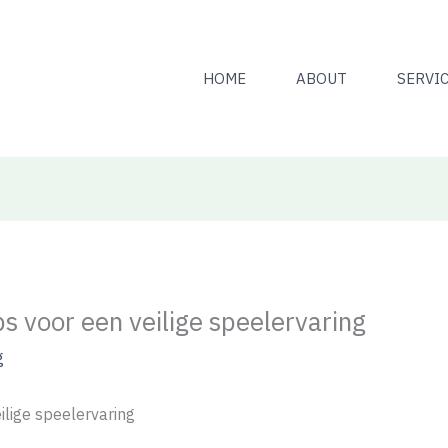
HOME
ABOUT
SERVI
s voor een veilige speelervaring
g
ilige speelervaring