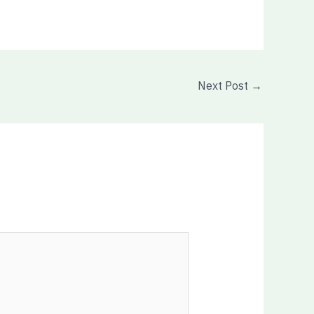
Next Post
→