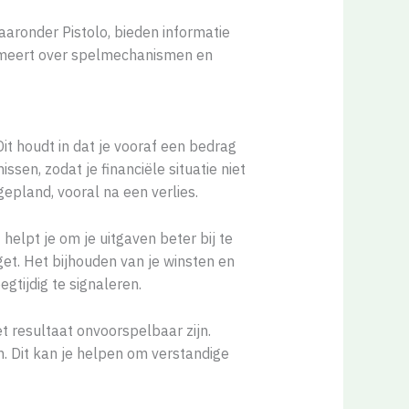
aronder Pistolo, bieden informatie
formeert over spelmechanismen en
t houdt in dat je vooraf een bedrag
ssen, zodat je financiële situatie niet
gepland, vooral na een verlies.
helpt je om je uitgaven beter bij te
et. Het bijhouden van je winsten en
gtijdig te signaleren.
t resultaat onvoorspelbaar zijn.
n. Dit kan je helpen om verstandige