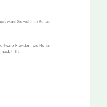
anen, wann Sie welchen Bonus
‑Software‑Providern wie NetEnt,
ack trifft.