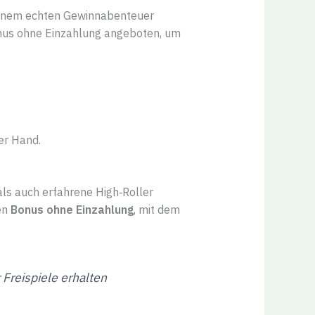
 einem echten Gewinnabenteuer
nus ohne Einzahlung angeboten, um
rer Hand.
als auch erfahrene High‑Roller
en
Bonus ohne Einzahlung
, mit dem
 Freispiele erhalten