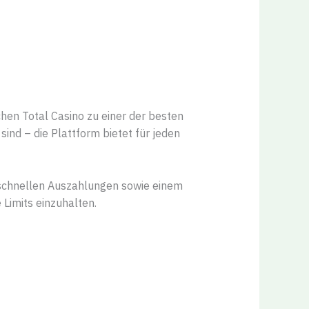
hen Total Casino zu einer der besten
sind – die Plattform bietet für jeden
 schnellen Auszahlungen sowie einem
Limits einzuhalten.