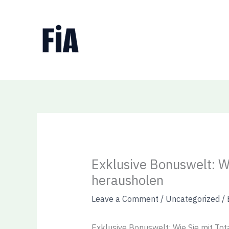
Skip
to
content
Exklusive Bonuswelt: W
herausholen
Leave a Comment
/
Uncategorized
/
Exklusive Bonuswelt: Wie Sie mit To