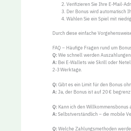
Verifizieren Sie Ihre E‑Mail-Ad
Der Bonus wird automatisch I
Wählen Sie ein Spiel mit niedri
Durch diese einfache Vorgehensweise 
FAQ – Häufige Fragen rund um Bonu
Q:
Wie schnell werden Auszahlungen b
A:
Bei E‑Wallets wie Skrill oder Nete
2‑3 Werktage.
Q:
Gibt es ein Limit für den Bonus oh
A:
Ja, der Bonus ist auf 20 € begren
Q:
Kann ich den Willkommensbonus a
A:
Selbstverständlich – die mobile Ve
Q:
Welche Zahlungsmethoden werden