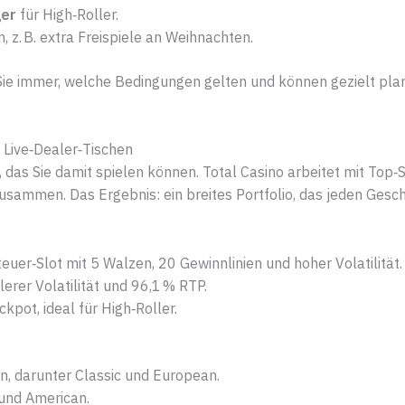
ger
für High‑Roller.
, z. B. extra Freispiele an Weihnachten.
 Sie immer, welche Bedingungen gelten und können gezielt pl
 Live‑Dealer‑Tischen
l, das Sie damit spielen können. Total Casino arbeitet mit Top
ammen. Das Ergebnis: ein breites Portfolio, das jeden Geschm
euer‑Slot mit 5 Walzen, 20 Gewinnlinien und hoher Volatilität.
lerer Volatilität und 96,1 % RTP.
kpot, ideal für High‑Roller.
, darunter Classic und European.
und American.