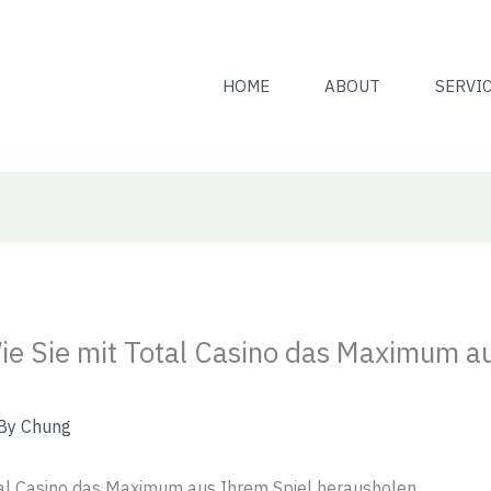
HOME
ABOUT
SERVI
ie Sie mit Total Casino das Maximum a
 By
Chung
tal Casino das Maximum aus Ihrem Spiel herausholen