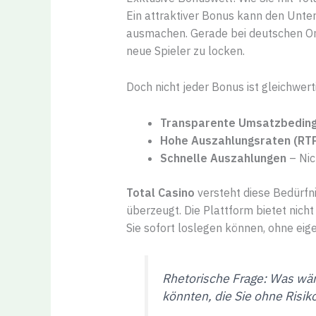
Ein attraktiver Bonus kann den Unte
ausmachen. Gerade bei deutschen On
neue Spieler zu locken.
Doch nicht jeder Bonus ist gleichwerti
Transparente Umsatzbedin
Hohe Auszahlungsraten (RT
Schnelle Auszahlungen
– Nic
Total Casino
versteht diese Bedürfni
überzeugt. Die Plattform bietet nic
Sie sofort loslegen können, ohne eige
Rhetorische Frage: Was wäre
könnten, die Sie ohne Risik