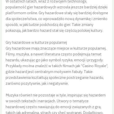
W ostatnich latach, wraz z rozwojem technologii,
popularność gier hazardowych wzrosła jeszcze bardziej dzięki
platformom online. Gry hazardowe stały się bardziej dostępne
dla społeczeństwa, co wprowadziło nową dynamikę i zmieniło
sposób, w jaki ludzie podchodzą do gier. Takie zmiany
pokazują, jak bardzo hazard stał się częścią polskiej kultury.
Gry hazardowe w kulturze popularnej
Gry hazardowe mają znaczące miejsce w kulturze popularnej.
Filmy, muzyka, a nawet literatura często podejmują temat
hazardu, ukazując go jako symbol ryzyka, emocji i przygody.
Przykłady można znaleźć w takich filmach jak “Casino Royale”,
gdzie hazard jest centralnym motywem fabuły. Takie
przedstawienia kształtują społeczne postrzeganie hazardu,
zarówno pozytywnie, jak i negatywnie.
Muzyka również nie pozostaje w tyle, inspirując się hazardem
w swoich tekstach i narracjach. Utwory o tematyce
hazardowej często nawiązują do emocji związanych z grą,
takich jak adrenalina, strach czy chęć wygranej. Dodatkowo,