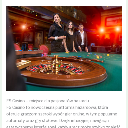
FS Casino – miejsce dla pasjonatów hazardu
FS Casino to nowoczesna platforma hazardowa, która
oferuje graczom szeroki wybór gier online, w tym popularne
automaty oraz gry stołowe. Dzięki intuicyjnej nawigacji i
estetycznemu interfejsowi, każdy gracz może szybko znaleźć