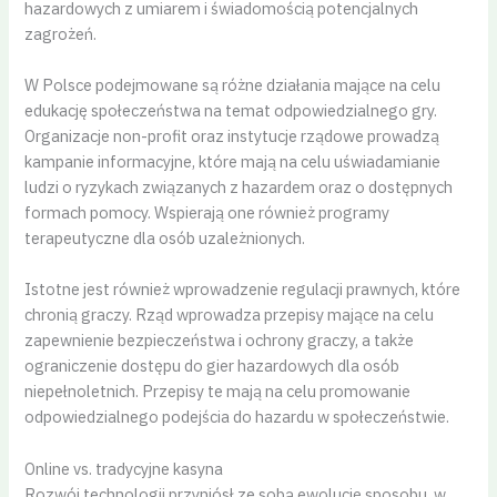
hazardowych z umiarem i świadomością potencjalnych
zagrożeń.
W Polsce podejmowane są różne działania mające na celu
edukację społeczeństwa na temat odpowiedzialnego gry.
Organizacje non-profit oraz instytucje rządowe prowadzą
kampanie informacyjne, które mają na celu uświadamianie
ludzi o ryzykach związanych z hazardem oraz o dostępnych
formach pomocy. Wspierają one również programy
terapeutyczne dla osób uzależnionych.
Istotne jest również wprowadzenie regulacji prawnych, które
chronią graczy. Rząd wprowadza przepisy mające na celu
zapewnienie bezpieczeństwa i ochrony graczy, a także
ograniczenie dostępu do gier hazardowych dla osób
niepełnoletnich. Przepisy te mają na celu promowanie
odpowiedzialnego podejścia do hazardu w społeczeństwie.
Online vs. tradycyjne kasyna
Rozwój technologii przyniósł ze sobą ewolucję sposobu, w