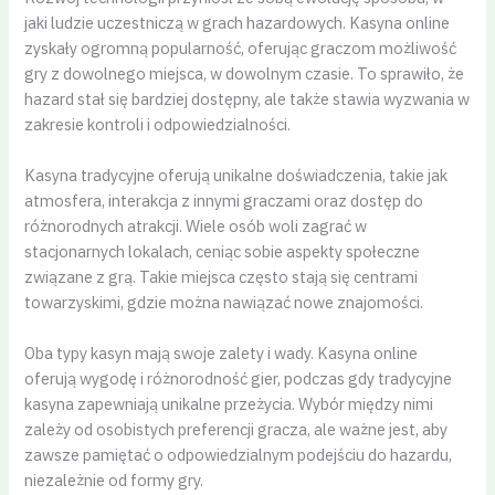
jaki ludzie uczestniczą w grach hazardowych. Kasyna online
zyskały ogromną popularność, oferując graczom możliwość
gry z dowolnego miejsca, w dowolnym czasie. To sprawiło, że
hazard stał się bardziej dostępny, ale także stawia wyzwania w
zakresie kontroli i odpowiedzialności.
Kasyna tradycyjne oferują unikalne doświadczenia, takie jak
atmosfera, interakcja z innymi graczami oraz dostęp do
różnorodnych atrakcji. Wiele osób woli zagrać w
stacjonarnych lokalach, ceniąc sobie aspekty społeczne
związane z grą. Takie miejsca często stają się centrami
towarzyskimi, gdzie można nawiązać nowe znajomości.
Oba typy kasyn mają swoje zalety i wady. Kasyna online
oferują wygodę i różnorodność gier, podczas gdy tradycyjne
kasyna zapewniają unikalne przeżycia. Wybór między nimi
zależy od osobistych preferencji gracza, ale ważne jest, aby
zawsze pamiętać o odpowiedzialnym podejściu do hazardu,
niezależnie od formy gry.