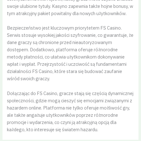
swoje ulubione tytuły. Kasyno zapewnia także hojne bonusy, w
tym atrakcyjny pakiet powitalny dla nowych użytkowników.
Bezpieczeństwo jest kluczowym priorytetem FS Casino.
Serwis stosuje wysokiej jakości szyfrowanie, co gwarantuje, że
dane graczy są chronione przed nieautoryzowanym
dostępem. Dodatkowo, platforma oferuje różnorodne
metody płatności, co ułatwia użytkownikom dokonywanie
wpłat i wypłat. Przejrzystość i uczciwość są fundamentami
działalności FS Casino, które stara się budować zaufanie
wśród swoich graczy.
Dołączając do FS Casino, gracze stają się częścią dynamicznej
społeczności, gdzie mogą cieszyć się emocjami związanymi z
hazardem online. Platforma nie tylko oferuje możliwość gry,
ale także angażuje użytkowników poprzez różnorodne
promocje i wydarzenia, co czyni ją atrakcyjną opcją dla
każdego, kto interesuje się światem hazardu.