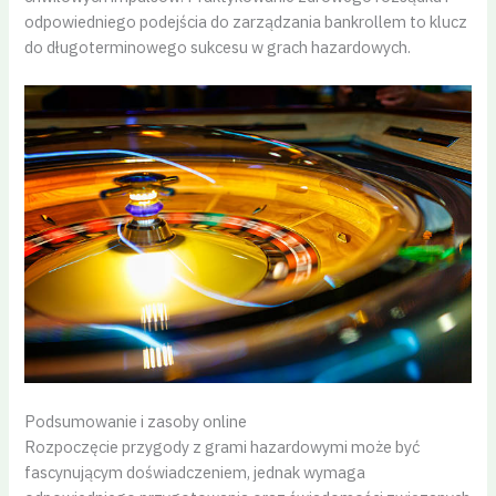
odpowiedniego podejścia do zarządzania bankrollem to klucz
do długoterminowego sukcesu w grach hazardowych.
Podsumowanie i zasoby online
Rozpoczęcie przygody z grami hazardowymi może być
fascynującym doświadczeniem, jednak wymaga