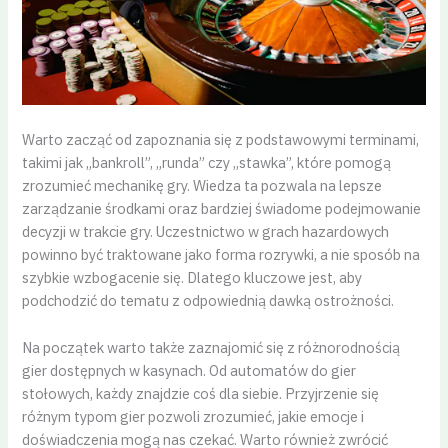
Warto zacząć od zapoznania się z podstawowymi terminami,
takimi jak „bankroll”, „runda” czy „stawka”, które pomogą
zrozumieć mechanikę gry. Wiedza ta pozwala na lepsze
zarządzanie środkami oraz bardziej świadome podejmowanie
decyzji w trakcie gry. Uczestnictwo w grach hazardowych
powinno być traktowane jako forma rozrywki, a nie sposób na
szybkie wzbogacenie się. Dlatego kluczowe jest, aby
podchodzić do tematu z odpowiednią dawką ostrożności.
Na początek warto także zaznajomić się z różnorodnością
gier dostępnych w kasynach. Od automatów do gier
stołowych, każdy znajdzie coś dla siebie. Przyjrzenie się
różnym typom gier pozwoli zrozumieć, jakie emocje i
doświadczenia mogą nas czekać. Warto również zwrócić