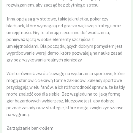
rozwiązaniem, aby zacząć bez zbytniego stresu.
Inną opcją są gry stołowe, takie jak ruletka, poker czy
blackjack, które wymagają od gracza większej strategii oraz
umiejętności. Gry te oferują nieco inne doświadczenia,
ponieważ łączą w sobie elementy szczęścia z
umiejętnościami. Dla początkujących dobrym pomysłem jest
wypróbowanie wersji demo, które pozwalają na naukę zasad
gry bez ryzykowania realnych pieniędzy.
Warto również zwrócić uwagę na wydarzenia sportowe, które
mogą stanowić ciekawą formę zakładów. Zakłady sportowe
przyciągają wielu fanów, a ich różnorodność sprawia, że każdy
może znaleźć coś dla siebie. Bez względu na to, jaką formę
gier hazardowych wybierzesz, kluczowe jest, aby dobrze
poznać zasady oraz strategie, które mogą zwiększyć szanse
na wygraną.
Zarządzanie bankrollem