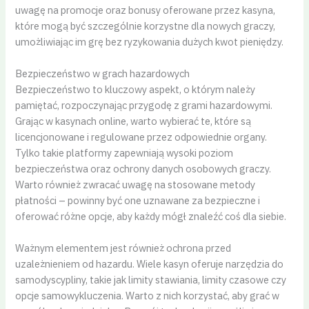
uwagę na promocje oraz bonusy oferowane przez kasyna,
które mogą być szczególnie korzystne dla nowych graczy,
umożliwiając im grę bez ryzykowania dużych kwot pieniędzy.
Bezpieczeństwo w grach hazardowych
Bezpieczeństwo to kluczowy aspekt, o którym należy
pamiętać, rozpoczynając przygodę z grami hazardowymi.
Grając w kasynach online, warto wybierać te, które są
licencjonowane i regulowane przez odpowiednie organy.
Tylko takie platformy zapewniają wysoki poziom
bezpieczeństwa oraz ochrony danych osobowych graczy.
Warto również zwracać uwagę na stosowane metody
płatności – powinny być one uznawane za bezpieczne i
oferować różne opcje, aby każdy mógł znaleźć coś dla siebie.
Ważnym elementem jest również ochrona przed
uzależnieniem od hazardu. Wiele kasyn oferuje narzędzia do
samodyscypliny, takie jak limity stawiania, limity czasowe czy
opcje samowykluczenia. Warto z nich korzystać, aby grać w