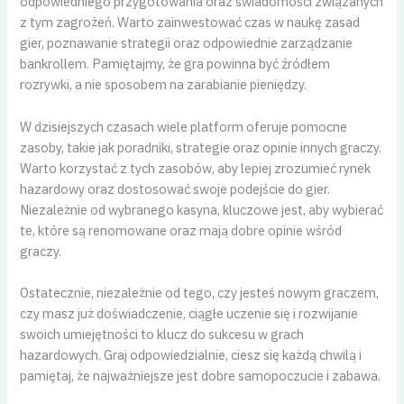
odpowiedniego przygotowania oraz świadomości związanych
z tym zagrożeń. Warto zainwestować czas w naukę zasad
gier, poznawanie strategii oraz odpowiednie zarządzanie
bankrollem. Pamiętajmy, że gra powinna być źródłem
rozrywki, a nie sposobem na zarabianie pieniędzy.
W dzisiejszych czasach wiele platform oferuje pomocne
zasoby, takie jak poradniki, strategie oraz opinie innych graczy.
Warto korzystać z tych zasobów, aby lepiej zrozumieć rynek
hazardowy oraz dostosować swoje podejście do gier.
Niezależnie od wybranego kasyna, kluczowe jest, aby wybierać
te, które są renomowane oraz mają dobre opinie wśród
graczy.
Ostatecznie, niezależnie od tego, czy jesteś nowym graczem,
czy masz już doświadczenie, ciągłe uczenie się i rozwijanie
swoich umiejętności to klucz do sukcesu w grach
hazardowych. Graj odpowiedzialnie, ciesz się każdą chwilą i
pamiętaj, że najważniejsze jest dobre samopoczucie i zabawa.