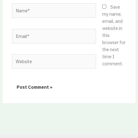
Name*
Save
my name,
email, and
website in
Email*
this
browser for
the next
time I
Website
comment.