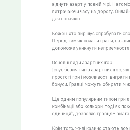
відчути азарт у повній мірі. Натом
витрачаючи часу на дорогу. Онлайн
для новачків.
Кожен, хто вирішує спробувати свої
Перед тим як почати грати, важлив
допоможе уникнути неприємностей 
Основні види азартних ігор
Існує безліч типів азартних ігор, 
простоті гри і можливості виграти
бонуси. Гравці можуть обирати мі
Ще одним популярним типом гри є на
комбінації або кольори, тоді як по
одиниця”, дозволяє гравцям змагат
Крім того, живі казино стають вс