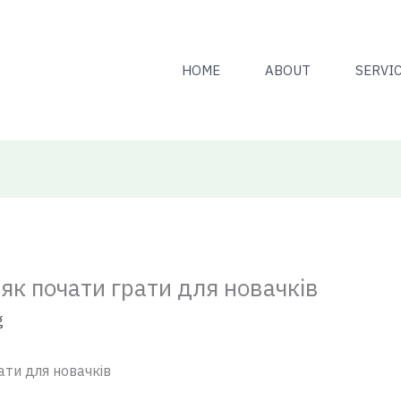
HOME
ABOUT
SERVI
 як почати грати для новачків
g
ати для новачків