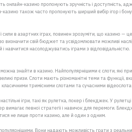
ість онлайн-казино пропонують зручність і доступність, ад
-казино також часто пропонують ширший вибір ігор і бону
 сили в азартних іграх, повинен зрозуміти, що казино — це 
о визначити свій бюджет та усвідомлювати можливі наслід
і навчитися насолоджуватись іграми з відповідальністю.
які можна знайти в казино. Найпопулярнішими є слоти, які 
 великі призи. Слоти мають різноманітні теми та функції, 
ж класичними тримісними слотами та сучасними відеослота
стільні ігри, такі як рулетка, покер і блекджек. У рулетці
кер вимагає певної стратегії і навичок для перемоги. Блекдж
ися не лише проти казино, але й один з одним.
е популярнішими. Вони надають можливість грати з реальн