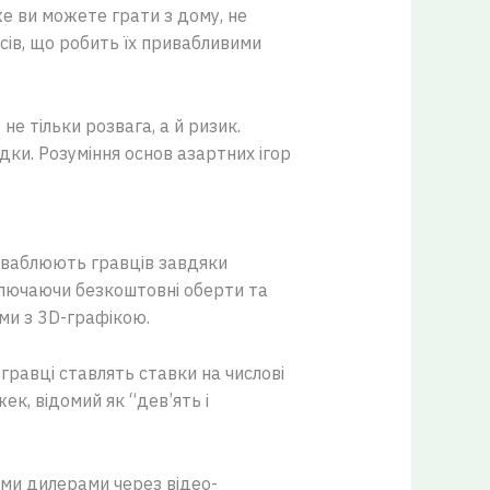
же ви можете грати з дому, не
сів, що робить їх привабливими
не тільки розвага, а й ризик.
ки. Розуміння основ азартних ігор
приваблюють гравців завдяки
включаючи безкоштовні оберти та
ми з 3D-графікою.
 гравці ставлять ставки на числові
ек, відомий як “дев’ять і
ими дилерами через відео-