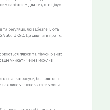
им варіантом для тих, хто цінує
 та регуляції, які забезпечують
 MGA або UKGC. Це свідчить про те,
ворюються плюси та мінуси різних
 краще уникати через можливі
ь вітальні бонуси, безкоштовні
оте важливо уважно читати умови
Слід визначити свій бюджет і