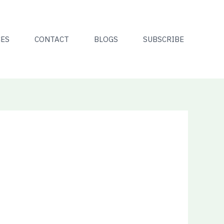
CES
CONTACT
BLOGS
SUBSCRIBE