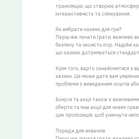
трансляцію, що створює атмосферу
інтерактивність та спілкування.
Як вибрати казино для гри?
Перш ніж почати грати, важливо виб
безпеку та чесність ігор. Надійні к
що казино дотримується стандартів
Крім того, варто ознайомитися з в
казино. Це може дати вам уявлення
проблеми з виведенням коштів або 
Бонуси та акції також є важливими
оберти та інші акції для нових гр
цих пропозицій, щоб уникнути непо
Поради для новачків
Перш ніж почати грати, важливо ус