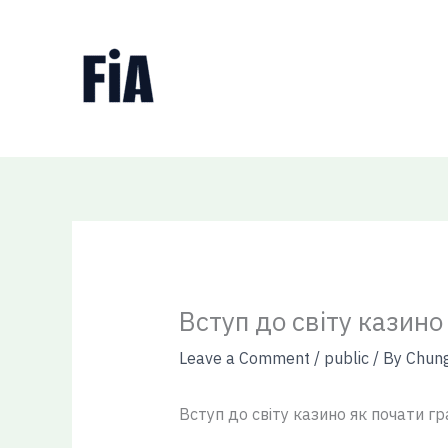
Skip
to
content
Вступ до світу казино
Leave a Comment
/
public
/ By
Chun
Вступ до світу казино як почати гр