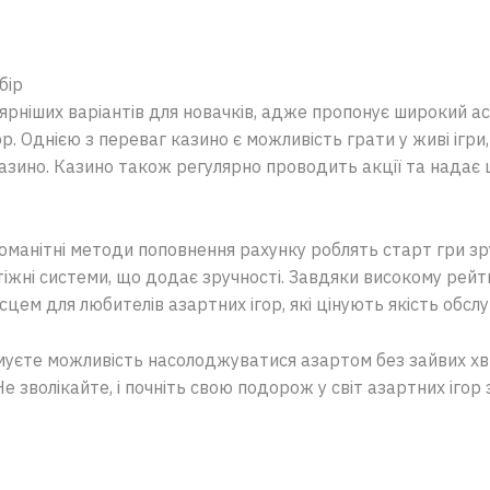
бір
лярніших варіантів для новачків, адже пропонує широкий а
гор. Однією з переваг казино є можливість грати у живі ігр
казино. Казино також регулярно проводить акції та надає 
оманітні методи поповнення рахунку роблять старт гри зр
іжні системи, що додає зручності. Завдяки високому рейт
сцем для любителів азартних ігор, які цінують якість обсл
имуєте можливість насолоджуватися азартом без зайвих 
е зволікайте, і почніть свою подорож у світ азартних ігор з