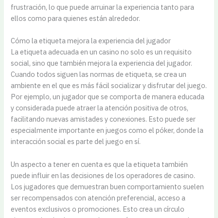
frustración, lo que puede arruinar la experiencia tanto para
ellos como para quienes están alrededor.
Cómo la etiqueta mejora la experiencia del jugador
La etiqueta adecuada en un casino no solo es un requisito
social, sino que también mejora la experiencia del jugador.
Cuando todos siguen las normas de etiqueta, se crea un
ambiente en el que es más fácil socializar y disfrutar del juego.
Por ejemplo, un jugador que se comporta de manera educada
y considerada puede atraer la atención positiva de otros,
facilitando nuevas amistades y conexiones. Esto puede ser
especialmente importante en juegos como el póker, donde la
interacción social es parte del juego en sí.
Un aspecto a tener en cuenta es que la etiqueta también
puede influir en las decisiones de los operadores de casino.
Los jugadores que demuestran buen comportamiento suelen
ser recompensados con atención preferencial, acceso a
eventos exclusivos o promociones. Esto crea un círculo