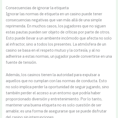
Consecuencias de ignorar la etiqueta
Ignorar las normas de etiqueta en un casino puede tener
consecuencias negativas que van más allá de una simple
reprimenda. En muchos casos, los jugadores que no siguen
estas pautas pueden ser objeto de críticas por parte de otros.
Esto puede llevar a un ambiente incómodo que afecta no solo
al infractor, sino a todos los presentes. La atmósfera de un
casino se basa en el respeto mutuo y la cortesía, y al no
adherirse a estas normas, un jugador puede convertirse en una
fuente de tensión.
Además, los casinos tienen la autoridad para expulsar a
aquellos que no cumplan con las normas de conducta. Esto
no solo implica perder la oportunidad de seguir jugando, sino
también perder el acceso a un entorno que podría haber
proporcionado diversión y entretenimiento. Por lo tanto,
mantener una buena etiqueta no es solo cuestión de ser
amable; es una forma de asegurarse que se puede disfrutar
del casino sin interrupciones.