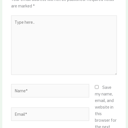
are marked
*
Type
here..
Name*
Save
my name,
email, and
website in
Email*
this
browser for
the next