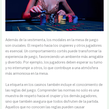
Además de la vestimenta, los modales en la mesa de juego
son cruciales. El respeto hacia los crupieres y otros jugadores
es esencial. Un comportamiento cortés puede transformar la
experiencia de juego, favoreciendo un ambiente más amigable
y divertido. Por ejemplo, los jugadores deben esperar su turno
y no interrumpir a otros, lo que contribuye a una atmósfera
más armoniosa en la mesa.
La etiqueta en los casinos también incluye el conocimiento de
las reglas del juego. Comprender las normas no solo es una
muestra de respeto hacia el crupier y los demás jugadores,
sino que también asegura que todos disfruten de la partida.
Aquellos que no conocen las reglas pueden causar