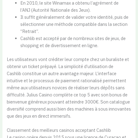
En 2010, le site Winamax a obtenu l’agrément de
l’ANJ (Autorité Nationale des Jeux).
Il suffit généralement de valider votre identité, puis de
sélectionner une méthode compatible dans la section
“Retrait”.
Cashlib est accepté par de nombreux sites de jeux, de
shopping et de divertissement en ligne.
Les utilisateurs vont créditer leur compte chez un buraliste et
obtenir un ticket prépayé. La simplicité d’utilisation de
Cashlib constitue un autre avantage majeur. L’interface
intuitive et le processus de paiement rationalisé permettent
même aux utilisateurs novices de réaliser leurs dépôts sans
difficulté. Julius Casino complète ce top 5 avec son bonus de
bienvenue généreux pouvant atteindre 3000€. Son catalogue
diversifié comprend aussi bien des machines à sous innovantes
que des jeux en direct immersifs.
Classement des meilleurs casinos acceptant Cashlib
Le casino opère depuis 2015 sous une licence de Curaçao et