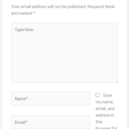
Your email address will not be published.
Required fields
are marked
*
Type
here..
Name*
Save
my name,
email, and
website in
Email*
this
browser for