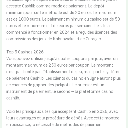
accepte Cashlib comme mode de paiement. Le dépôt
minimum pour cette méthode est de 20 euros, le maximum
est de 1000 euros. Le paiement minimum du casino est de 50
euros et le maximum est de euros par semaine. Le site a
commencé à fonctionner en 2024 et a reçu des licences des
commissions des jeux de Kahnawake et de Curaçao.
Top 5 Casinos 2026
Vous pouvez utiliser jusqu’à quatre coupons par jour, avec un
montant maximum de 250 euros par coupon. Le montant
n’est pas limité par l’établissement de jeu, mais par le système
de paiement Cashlib. Les clients du casino en ligne auront plus
de chances de gagner des jackpots. Le premier est un
instrument de paiement, le second – la plateforme casino
cashlib.
Voici les principaux sites qui acceptent Cashlib en 2026, avec
leurs avantages et la procédure de dépôt. Avec cette montée
en puissance, la nécessité de méthodes de paiement