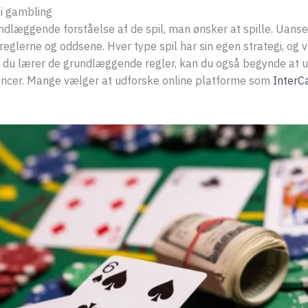
i gambling
ndlæggende forståelse af de spil, man ønsker at spille. Uanse
e reglerne og oddsene. Hver type spil har sin egen strategi, og 
 du lærer de grundlæggende regler, kan du også begynde at ud
ancer. Mange vælger at udforske online platforme som
InterC