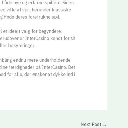
 både nye og erfarne spillere. Siden
ed vifte af spil, herunder klassiske
g finde deres foretrukne spil.
l et ideelt valg for begyndere.
Derudover er InterCasino kendt for sit
ller bekymringer.
gambling endnu mere underholdende.
 dine færdigheder på InterCasino. Det
ed for alle, der ønsker at dykke ind i
Next Post
→