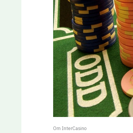
Om InterCasino