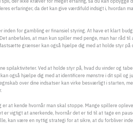
pil, der ikke kræver for meget erfaring, så du kan opbygge din 
res erfaringer, da det kan give værdifuld indsigt i, hvordan man
inden for gambling er finansiel styring. At have et klart budget 
 Det anbefales, at man kun spiller med penge, man har råd til 
astsætte grænser kan også hjælpe dig med at holde styr på di
e spilaktiviteter. Ved at holde styr på, hvad du vinder og tabe
 kan også hjælpe dig med at identificere mønstre i dit spil og ju
skab over dine indsatser kan virke besværligt i starten, men 
.
ng er at kende hvornår man skal stoppe. Mange spillere oplever, 
t er vigtigt at anerkende, hvornår det er tid til at tage en paus
ille, kan være en nyttig strategi for at sikre, at du forbliver ind