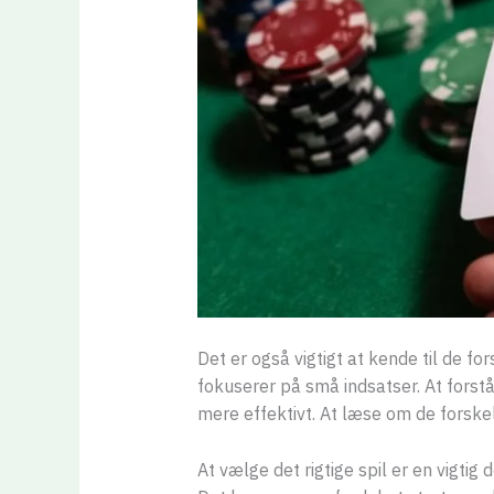
Det er også vigtigt at kende til de fo
fokuserer på små indsatser. At forstå
mere effektivt. At læse om de forskelli
At vælge det rigtige spil er en vigti