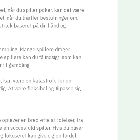
el, når du spiller poker, kan det være
el, når du træffer beslutninger om,
lletræk baseret på din hånd og
gambling. Mange spillere drager
e spillere kan du få indsigt, som kan
 til gambling.
er, kan være en katastrofe for en
dig. At være fleksibel og tilpasse sig
plever en bred vifte af følelser, fra
e en succesfuld spiller. Hvis du bliver
og fokuseret kan give dig en fordel.