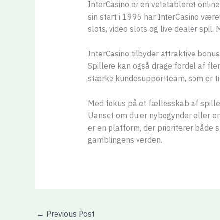
InterCasino er en veletableret online
sin start i 1996 har InterCasino være
slots, video slots og live dealer spi
InterCasino tilbyder attraktive bonus
Spillere kan også drage fordel af fle
stærke kundesupportteam, som er til
Med fokus på et fællesskab af spill
Uanset om du er nybegynder eller en e
er en platform, der prioriterer både s
gamblingens verden.
←
Previous Post