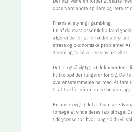
Det kan være en fordel at starte med s
observere andre spillere og lære af de
Finansiel styring i gambling
En af de mest essentielle færdigheder 
afgørende for at forhindre store tab.
stress og økonomiske problemer. At f
gambling forbliver en sjov aktivitet.
Det er også vigtigt at dokumentere din
hvilke spil der fungerer for dig. Dette
overensstemmelse hermed. At føre regn
til at træffe informerede beslutninger
En anden vigtig del af finansiel styri
forsøge at vinde deres tab tilbage. De
tidsgrænse for, hvor lang tid du vil sp