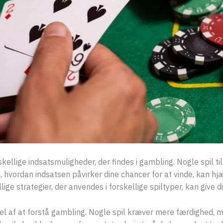
rskellige indsatsmuligheder, der findes i gambling. Nogle spil t
, hvordan indsatsen påvirker dine chancer for at vinde, kan hjæl
ge strategier, der anvendes i forskellige spiltyper, kan give di
g del af at forstå gambling. Nogle spil kræver mere færdighed,