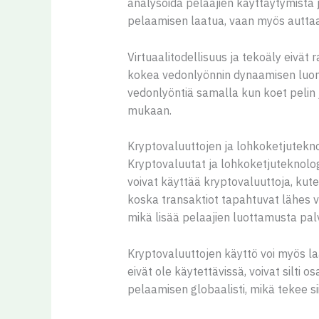
analysoida pelaajien käyttäytymistä 
pelaamisen laatua, vaan myös auttaa p
Virtuaalitodellisuus ja tekoäly eivät
kokea vedonlyönnin dynaamisen luontee
vedonlyöntiä samalla kun koet pelin 
mukaan.
Kryptovaluuttojen ja lohkoketjutekno
Kryptovaluutat ja lohkoketjuteknolog
voivat käyttää kryptovaluuttoja, kute
koska transaktiot tapahtuvat lähes v
mikä lisää pelaajien luottamusta palv
Kryptovaluuttojen käyttö voi myös la
eivät ole käytettävissä, voivat silti
pelaamisen globaalisti, mikä tekee 