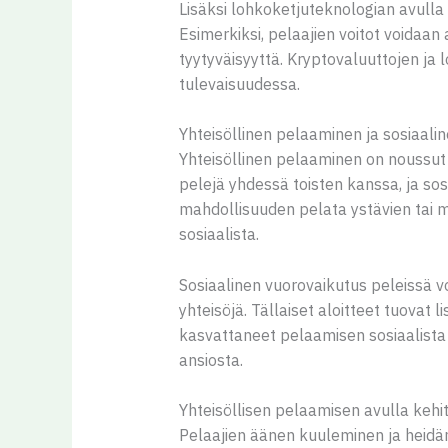
Lisäksi lohkoketjuteknologian avulla
Esimerkiksi, pelaajien voitot voidaan
tyytyväisyyttä. Kryptovaluuttojen ja
tulevaisuudessa.
Yhteisöllinen pelaaminen ja sosiaali
Yhteisöllinen pelaaminen on noussut
pelejä yhdessä toisten kanssa, ja sos
mahdollisuuden pelata ystävien tai 
sosiaalista.
Sosiaalinen vuorovaikutus peleissä v
yhteisöjä. Tällaiset aloitteet tuovat 
kasvattaneet pelaamisen sosiaalista
ansiosta.
Yhteisöllisen pelaamisen avulla kehit
Pelaajien äänen kuuleminen ja heid