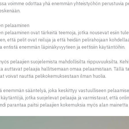
ssa voimme odottaa yhä enemmän yhteistyöhön perustuvia pele
eskenään.
nen pelaaminen
nen pelaaminen ovat tärkeitä teemoja, jotka nousevat esiin tul
hen, että pelit ovat reiluja ja että heidän pelirahojaan kohdella
a entistä enemmän läpinäkyvyyteen ja eettisiin käytäntöihin.
ös pelaajien suojelemista mahdollisilta riippuvuuksilta. Kehit
 jotka auttavat pelaajia hallitsemaan omaa pelaamistaan. Tällä 
aajat voivat nauttia pelikokemuksestaan ilman huolia.
ä enemmän sääntelyä, joka keskittyy vastuulliseen pelaamisee
käytäntöjä, jotka suojelevat pelaajia ja varmistavat, että on
endi parantaa paitsi pelaajien kokemuksia myös alan mainett