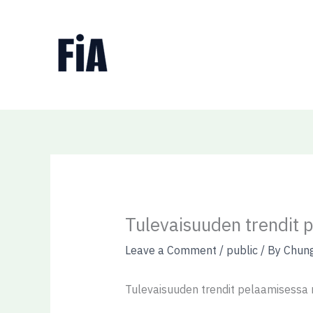
Skip
to
content
Tulevaisuuden trendit 
Leave a Comment
/
public
/ By
Chun
Tulevaisuuden trendit pelaamisessa 