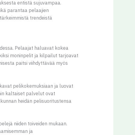
muksesta entistä sujuvampaa.
mikä parantaa pelaajien
 tärkeimmistä trendeistä
udessa. Pelaajat haluavat kokea
ksi moninpelit ja kilpailut tarjoavat
sesta paitsi viihdyttävää myös
jakavat pelikokemuksiaan ja luovat
in kaltaiset palvelut ovat
akunnan heidän pelisuoritustensa
pelejä niiden toiveiden mukaan.
ynaamisemman ja