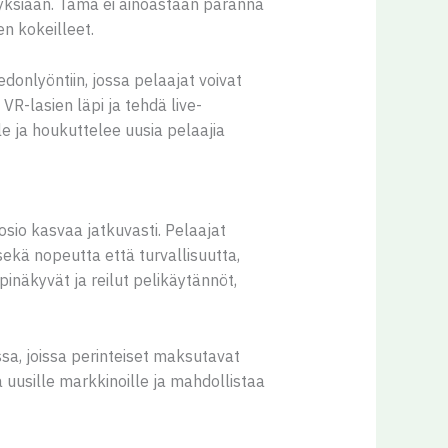
myksiään. Tämä ei ainoastaan paranna
n kokeilleet.
edonlyöntiin, jossa pelaajat voivat
VR-lasien läpi ja tehdä live-
e ja houkuttelee uusia pelaajia
sio kasvaa jatkuvasti. Pelaajat
sekä nopeutta että turvallisuutta,
inäkyvät ja reilut pelikäytännöt,
sa, joissa perinteiset maksutavat
a uusille markkinoille ja mahdollistaa