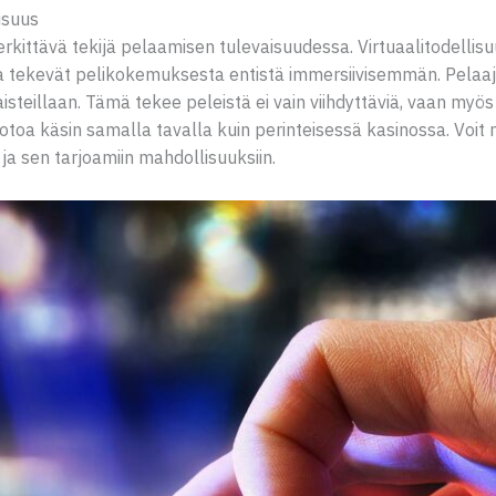
isuus
kittävä tekijä pelaamisen tulevaisuudessa. Virtuaalitodellisuus
ka tekevät pelikokemuksesta entistä immersiivisemmän. Pelaaj
isteillaan. Tämä tekee peleistä ei vain viihdyttäviä, vaan myö
toa käsin samalla tavalla kuin perinteisessä kasinossa. Voit 
ja sen tarjoamiin mahdollisuuksiin.