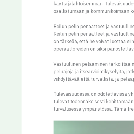
käyttäjälähtöisemmän. Tulevaisuude
osallistumaan ja kommunikoimaan k
Reilun pelin periaatteet ja vastuulli
Reilun pelin periaatteet ja vastuulli
on tärkeää, että he voivat luottaa sii
operaattoreiden on siksi panostettav
Vastuullinen pelaaminen tarkoittaa my
pelirajoja ja itsearviointikyselyitä,
viihdyttävää että turvallista, ja pel
Tulevaisuudessa on odotettavissa yh
tulevat todennäköisesti kehittämään 
turvallisessa ympäristössä. Tämä tr