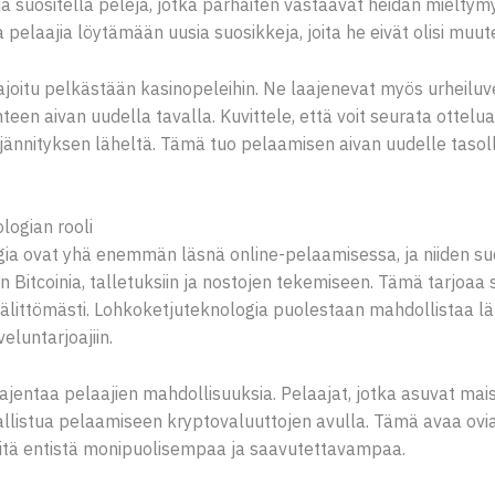
ja suositella pelejä, jotka parhaiten vastaavat heidän mielty
elaajia löytämään uusia suosikkeja, joita he eivät olisi muute
 rajoitu pelkästään kasinopeleihin. Ne laajenevat myös urheiluv
n aivan uudella tavalla. Kuvittele, että voit seurata ottelua 
jännityksen läheltä. Tämä tuo pelaamisen aivan uudelle tasoll
logian rooli
ia ovat yhä enemmän läsnä online-pelaamisessa, ja niiden suo
n Bitcoinia, talletuksiin ja nostojen tekemiseen. Tämä tarjoaa 
älittömästi. Lohkoketjuteknologia puolestaan mahdollistaa läp
eluntarjoajiin.
ajentaa pelaajien mahdollisuuksia. Pelaajat, jotka asuvat mais
 osallistua pelaamiseen kryptovaluuttojen avulla. Tämä avaa ovi
siitä entistä monipuolisempaa ja saavutettavampaa.