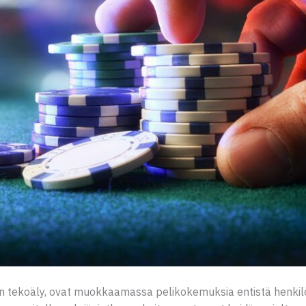
ten tekoäly, ovat muokkaamassa pelikokemuksia entistä henkil