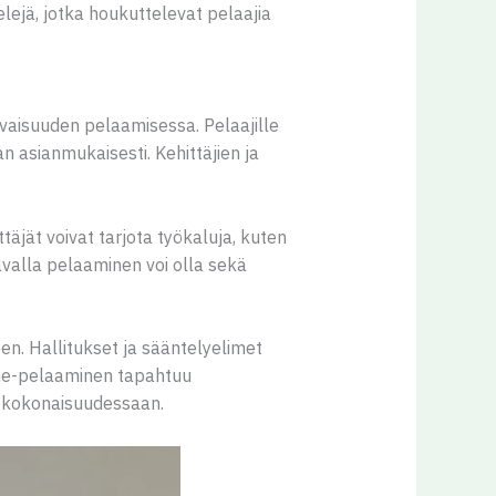
jä, jotka houkuttelevat pelaajia
evaisuuden pelaamisessa. Pelaajille
an asianmukaisesti. Kehittäjien ja
täjät voivat tarjota työkaluja, kuten
tavalla pelaaminen voi olla sekä
n. Hallitukset ja sääntelyelimet
line-pelaaminen tapahtuu
a kokonaisuudessaan.