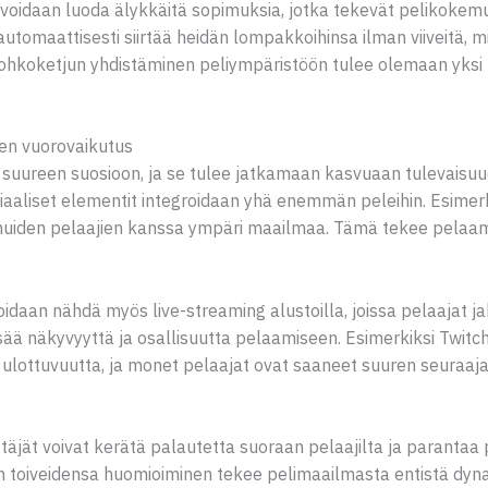
 voidaan luoda älykkäitä sopimuksia, jotka tekevät pelikoke
 automaattisesti siirtää heidän lompakkoihinsa ilman viiveitä, 
 lohkoketjun yhdistäminen peliympäristöön tulee olemaan yksi
nen vuorovaikutus
 suureen suosioon, ja se tulee jatkamaan kasvuaan tulevaisu
iaaliset elementit integroidaan yhä enemmän peleihin. Esimerki
muiden pelaajien kanssa ympäri maailmaa. Tämä tekee pelaami
oidaan nähdä myös live-streaming alustoilla, joissa pelaajat 
lisää näkyvyyttä ja osallisuutta pelaamiseen. Esimerkiksi Twitch
 ulottuvuutta, ja monet pelaajat ovat saaneet suuren seuraaj
täjät voivat kerätä palautetta suoraan pelaajilta ja parantaa 
än toiveidensa huomioiminen tekee pelimaailmasta entistä d