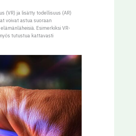
 (VR) ja lisätty todellisuus (AR)
at voivat astua suoraan
s elämänläheisiä. Esimerkiksi VR-
myös tutustua kattavasti