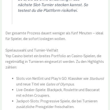
nächste Slot‑Turnier stecken kannst. So
testest du die Plattform risikofrei.
Der gesamte Prozess dauert weniger als fünf Minuten – ideal
für Spieler, die sofort loslegen wollen.
Spielauswahl und Turnier‑Vielfalt
Yep Casino bietet ein breites Portfolio an Casino‑Spielen, die
regelmäßig in Turnieren eingesetzt werden. Zu den Highlights
zählen:
Slots von NetEnt und Play’n GO: Klassiker wie
Starburst
und neue Titel wie
Gates of Olympus
.
Live‑Dealer‑Spiele: Blackjack, Roulette und Baccarat
mit echten Croupiers.
Jackpot‑Slots: Progressive Spiele, die bei Turnieren
zusätzliche Preisgelder freischalten.