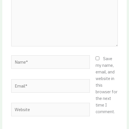
Name*
Save
my name,
email, and
website in
Email*
this
browser for
the next
time I
Website
comment.