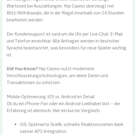
Wartezeit bei Auszahlungen. Yep Casino überzeugt mit
Blitz‑Withdrawals, die in der Regel innerhalb von 24 Stunden
bearbeitet werden.
Der Kundensupport ist rund um die Uhr per Live‑Chat, E‑Mail
und Telefon erreichbar. Alle Anfragen werden in deutscher
Sprache beantwortet, was besonders für neue Spieler wichtig
ist.
Did You Know?
Yep Casino nutzt modernste
Verschlüsselungstechnologien, um deine Daten und
Transaktionen zu schützen.
Mobile‑Optimierung: iOS vs. Android im Detail
Ob du ein iPhone‑Fan oder ein Android‑Liebhaber bist – die
Erfahrung ist identisch. Hier ein kurzer Vergleich:
iOS: Optimierte Grafik, schnelle Reaktionszeiten dank
nativer API‑Integration.