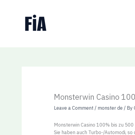
Skip
to
content
Monsterwin Casino 100
Leave a Comment
/
monster de
/ By
Monsterwin Casino 100% bis zu 500
Sie haben auch Turbo-/Automodi, so 