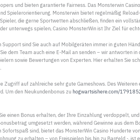
elopers und bieten garantierte Fairness. Das Monsterwin Casin
lt und Spielerorientierung. Monsterwin bietet regelmäßig Relo
pieler, die gerne Sportwetten abschließen, finden ein volls
der unterwegs spielen, Casino MonsterWin ist Ihr Ziel für ech
 Support sind Sie auch auf Mobilgeräten immer in guten Hände
ie dem Team auch eine E-Mail an senden – wir antworten in d
ielern sowie Bewertungen von Experten. Hier erhalten Sie sch
.
e Zugriff auf zahlreiche sehr gute Gameshows. Des Weiteren e
 wird. Um den Neukundenbonus zu
hogwartsishere.com/179185
Sie einen Bonus erhalten, der Ihre Einzahlung verdoppelt, un
 Bonusbetrag umgesetzt werden, während Gewinne aus dem B
 Sofortspaß sind, bietet das MonsterWin Casino Hunderte von
ohnung zu erhalten – von Freispielen bis hin zu Bargeld -, ist 