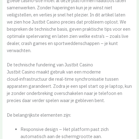
goede casino‑site moet al deze platformen naadloos laten
samenwerken. Zonder haperingen kun je je winst niet
veiligstellen, en verlies je snel het plezier. In dit artikel laten
we zien hoe Justbit Casino precies dat probleem oplost. We
bespreken de technische basis, geven praktische tips voor een
optimale spelervaring en laten zien welke extra’s – zoals live
dealer, crash games en sportweddenschappen – je kunt
verwachten.
De technische fundering van Justbit Casino
Justbit Casino maakt gebruik van een moderne
cloud‑infrastructuur die real‑time synchronisatie tussen
apparaten garandeert. Zodra je een spel start op je laptop, kun
je zonder onderbreking overschakelen naar je telefoon en
precies daar verder spelen waar je gebleven bent.
De belangrijkste elementen zijn:
Responsive design – Het platform past zich
automatisch aan de schermgrootte aan.