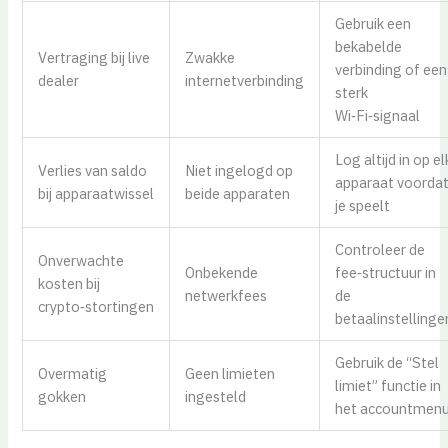
Gebruik een
bekabelde
Vertraging bij live
Zwakke
verbinding of een
dealer
internetverbinding
sterk
Wi‑Fi‑signaal
Log altijd in op el
Verlies van saldo
Niet ingelogd op
apparaat voorda
bij apparaatwissel
beide apparaten
je speelt
Controleer de
Onverwachte
Onbekende
fee‑structuur in
kosten bij
netwerkfees
de
crypto‑stortingen
betaalinstellinge
Gebruik de “Stel
Overmatig
Geen limieten
limiet” functie in
gokken
ingesteld
het accountmen