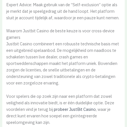
Expert Advice: Maak gebruik van de “Self‑exclusion” optie als
je merkt dat je speelgedrag uit de hand loopt. Het platform
sluit je account tijdelijk af, waardoor je een pauze kunt nemen.
Waarom Justbit Casino de beste keuze is voor cross‑device
gamers
Justbit Casino combineert een robuuste technische basis met
een uitgebreid spelaanbod. De mogelijkheid om naadloos te
schakelen tussen live dealer, crash games en
sportweddenschappen maakt het platform uniek. Bovendien
zorgen de licenties, de snelle uitbetalingen en de
ondersteuning van zowel traditionele als crypto‑betalingen
voor een zorgeloze ervaring.
Voor spelers die op zoek zijn naar een platform dat zowel
veiligheid als innovatie biedt, is er één duidelijke optie. Deze
voordelen vind je terug bij
probeer JustBit Casino
, waar je
direct kunt ervaren hoe soepel een geïntegreerde
speelomgeving kan zijn.