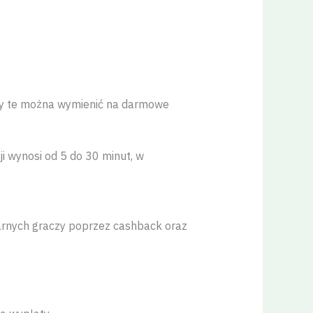
kty te można wymienić na darmowe
i wynosi od 5 do 30 minut, w
arnych graczy poprzez cashback oraz