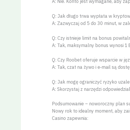
A: Nie. Konto jest wymagane, aby za
Q: Jak długo trwa wypłata w krypto
A: Zazwyczaj od 5 do 30 minut, w zale
Q: Czy istnieje limit na bonus powital
A: Tak, maksymalny bonus wynosi 1
Q: Czy Roobet oferuje wsparcie w ję
A: Tak, czat na żywo i e‑mail są dos
Q: Jak mogę ograniczyć ryzyko uzale
A: Skorzystaj z narzędzi odpowiedzialn
Podsumowanie – noworoczny plan s
Nowy rok to idealny moment, aby zai
Casino zapewnia: