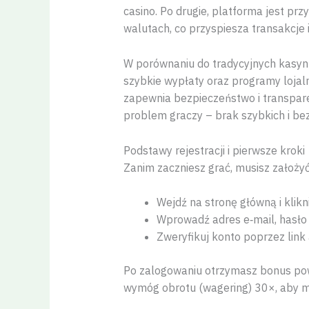
casino. Po drugie, platforma jest pr
walutach, co przyspiesza transakcje i
W porównaniu do tradycyjnych kasyn 
szybkie wypłaty oraz programy lojaln
zapewnia bezpieczeństwo i transpare
problem graczy – brak szybkich i be
Podstawy rejestracji i pierwsze kroki
Zanim zaczniesz grać, musisz założyć k
Wejdź na stronę główną i klikni
Wprowadź adres e‑mail, hasło 
Zweryfikuj konto poprzez link
Po zalogowaniu otrzymasz bonus pow
wymóg obrotu (wagering) 30×, aby m