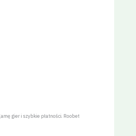
mę gier i szybkie płatności. Roobet