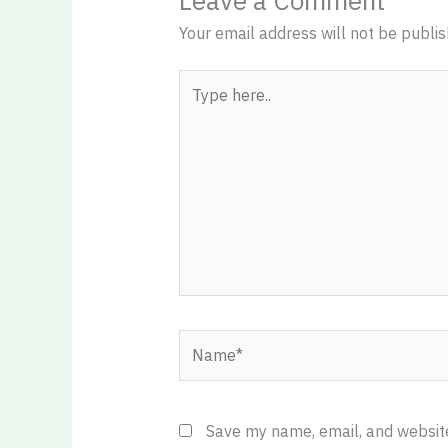
Your email address will not be publis
Type
here..
Name*
Save my name, email, and website