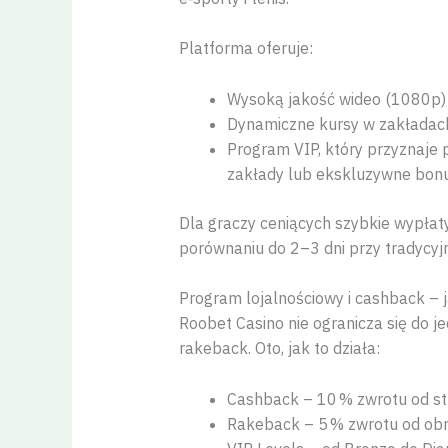
Platforma oferuje:
Wysoką jakość wideo (1080p) i
Dynamiczne kursy w zakładach
Program VIP, który przyznaje 
zakłady lub ekskluzywne bonu
Dla graczy ceniących szybkie wypłaty
porównaniu do 2–3 dni przy tradycy
Program lojalnościowy i cashback – 
Roobet Casino nie ogranicza się do
rakeback. Oto, jak to działa:
Cashback – 10 % zwrotu od str
Rakeback – 5 % zwrotu od obr