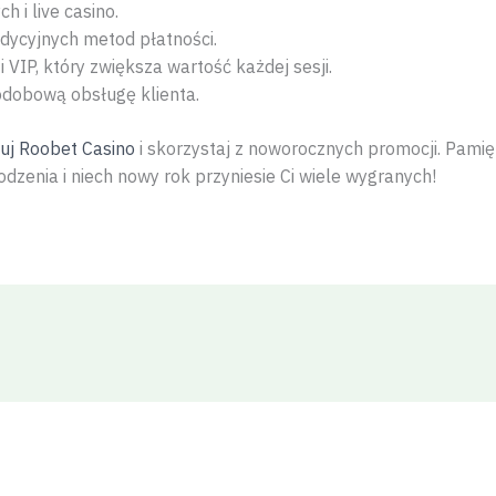
h i live casino.
dycyjnych metod płatności.
VIP, który zwiększa wartość każdej sesji.
łodobową obsługę klienta.
uj Roobet Casino
i skorzystaj z noworocznych promocji. Pamięt
dzenia i niech nowy rok przyniesie Ci wiele wygranych!