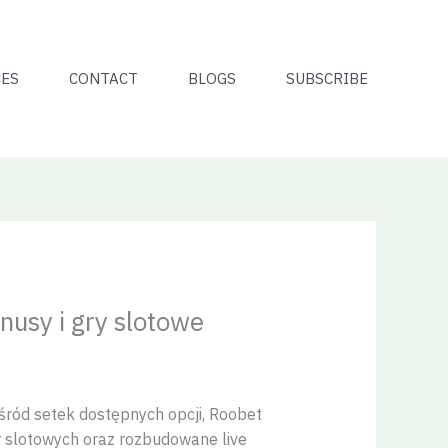
CES
CONTACT
BLOGS
SUBSCRIBE
usy i gry slotowe
ród setek dostępnych opcji, Roobet
er slotowych oraz rozbudowane live