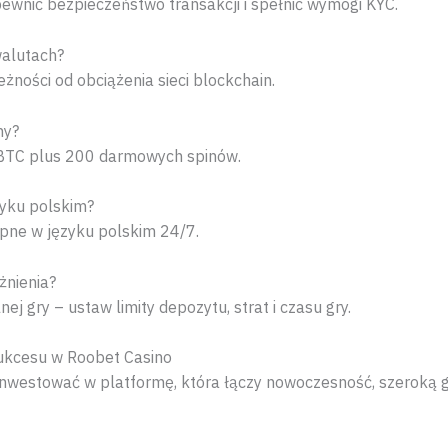
pewnić bezpieczeństwo transakcji i spełnić wymogi KYC.
walutach?
żności od obciążenia sieci blockchain.
ny?
 BTC plus 200 darmowych spinów.
zyku polskim?
tępne w języku polskim 24/7.
żnienia?
ej gry – ustaw limity depozytu, strat i czasu gry.
ukcesu w Roobet Casino
nwestować w platformę, która łączy nowoczesność, szeroką ga