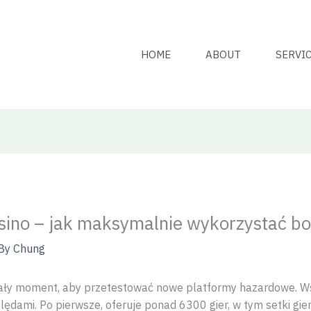
HOME
ABOUT
SERVI
ino – jak maksymalnie wykorzystać bon
 By
Chung
ły moment, aby przetestować nowe platformy hazardowe. Wś
ędami. Po pierwsze, oferuje ponad 6300 gier, w tym setki gi