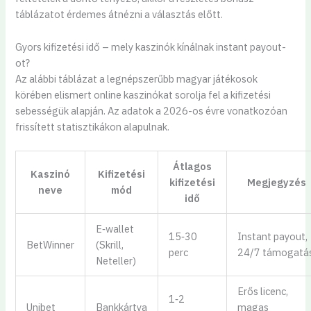
táblázatot érdemes átnézni a választás előtt.
Gyors kifizetési idő – mely kaszinók kínálnak instant payout-
ot?
Az alábbi táblázat a legnépszerűbb magyar játékosok
körében elismert online kaszinókat sorolja fel a kifizetési
sebességük alapján. Az adatok a 2026-os évre vonatkozóan
frissített statisztikákon alapulnak.
Átlagos
Kaszinó
Kifizetési
kifizetési
Megjegyzés
neve
mód
idő
E‑wallet
15‑30
Instant payout,
BetWinner
(Skrill,
perc
24/7 támogatá
Neteller)
Erős licenc,
1‑2
Unibet
Bankkártya
magas