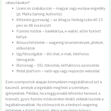
választásakor?
Licenc és szabályozás – magyar vagy európai engedély
(pl. Malta Gaming Authority)
Kifizetési gyorsaság – az átlagos feldolgozási idő 15
perc és 48 óra között
Fizetési módok – bankkártya, e‑wallet, előre fizetett
kártya
Bónuszfeltételek – wagering követelmények, játékok,
időkorlátok
Ügyfélszolgálat – élő chat, e‑mail, telefonos
támogatás
Biztonság – SSL titkosítás, kétfaktoros azonosítás
Mobil platform – natív app vagy responzív weboldal
Ezen szempontok alapján könnyebben megtalálhatod azt a
kaszinót, amelyik a leginkább megfelel a személyes
igényeidnek. Például, ha a leggyorsabb kifizetést keresed, a
licencelt, gyors fizetési módszereket kínáló oldalak lesznek a
legalkalmasabbak. Ha a bónuszok és a kedvező wagering
feltételek a döntő tényező, akkor a részletes bónusz