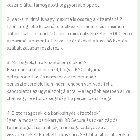
kaszinó által támogatott leggyorsabb opciót.
2. Van-e minimális vagy maximális összeg a kifizetésnél?
Igen, a legtöbb kaszinó rendelkezik minimum és maximum
határokkal – például 10 euró a minimális kifizetés, 5 000 euró
a maximális naponta. Ezeket az értékeket a kaszinó fizetési
szabályzatában részletezik.
3. Mit tegyek, ha a kifizetésem elakadt?
Első lépésként ellenőrizd, hogy a KYC folyamat
befejeződött-e, és nincsenek-e fennmaradó
bónuszfeltételek. Ha minden rendben van, vedd fel a
kapcsolatot az ügyfélszolgálattal – a legtöbb esetben a live
chat vagy telefonos segítség 15 percen belül reagál.
4. Biztonságosak-e a bankkártyás kifizetések?
Igen, a modern bankkártyák 3D Secure és tokenizációs
technológiát használnak, ami megakadályozza a
visszaéléseket. Emellett a kaszinók SSL titkosítással védik a