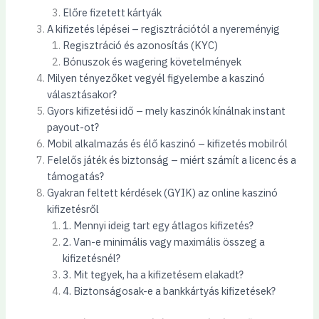
Előre fizetett kártyák
A kifizetés lépései – regisztrációtól a nyereményig
Regisztráció és azonosítás (KYC)
Bónuszok és wagering követelmények
Milyen tényezőket vegyél figyelembe a kaszinó
választásakor?
Gyors kifizetési idő – mely kaszinók kínálnak instant
payout-ot?
Mobil alkalmazás és élő kaszinó – kifizetés mobilról
Felelős játék és biztonság – miért számít a licenc és a
támogatás?
Gyakran feltett kérdések (GYIK) az online kaszinó
kifizetésről
1. Mennyi ideig tart egy átlagos kifizetés?
2. Van-e minimális vagy maximális összeg a
kifizetésnél?
3. Mit tegyek, ha a kifizetésem elakadt?
4. Biztonságosak-e a bankkártyás kifizetések?