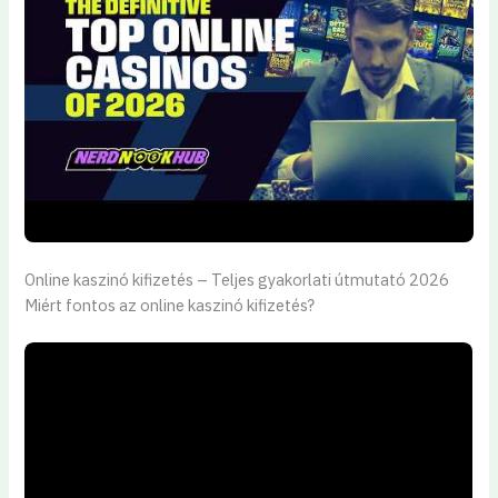
Online kaszinó kifizetés – Teljes gyakorlati útmutató 2026
Miért fontos az online kaszinó kifizetés?