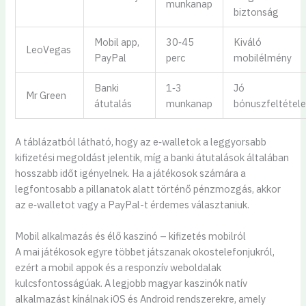
munkanap
biztonság
Mobil app,
30‑45
Kiváló
LeoVegas
PayPal
perc
mobilélmény
Banki
1‑3
Jó
Mr Green
átutalás
munkanap
bónuszfeltétele
A táblázatból látható, hogy az e‑walletok a leggyorsabb
kifizetési megoldást jelentik, míg a banki átutalások általában
hosszabb időt igényelnek. Ha a játékosok számára a
legfontosabb a pillanatok alatt történő pénzmozgás, akkor
az e‑walletot vagy a PayPal-t érdemes választaniuk.
Mobil alkalmazás és élő kaszinó – kifizetés mobilról
A mai játékosok egyre többet játszanak okostelefonjukról,
ezért a mobil appok és a responzív weboldalak
kulcsfontosságúak. A legjobb magyar kaszinók natív
alkalmazást kínálnak iOS és Android rendszerekre, amely