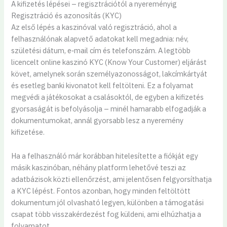
A kifizetés lépései – regisztrációtól a nyereményig
Regisztráció és azonosítás (KYC)
Az első lépés a kaszinóval való regisztráció, ahol a
felhasználónak alapvető adatokat kell megadnia: név,
születési dátum, e‑mail cím és telefonszám. A legtöbb
licencelt online kaszinó KYC (Know Your Customer) eljárást
követ, amelynek során személyazonosságot, lakcímkártyát
és esetleg banki kivonatot kell feltölteni. Ez a folyamat
megvédi a játékosokat a csalásoktól, de egyben a kifizetés
gyorsaságát is befolyásolja – minél hamarabb elfogadják a
dokumentumokat, annál gyorsabb lesz a nyeremény
kifizetése.
Ha a felhasználó már korábban hitelesítette a fiókját egy
másik kaszinóban, néhány platform lehetővé teszi az
adatbázisok közti ellenőrzést, ami jelentősen felgyorsíthatja
a KYC lépést. Fontos azonban, hogy minden feltöltött
dokumentum jól olvasható legyen, különben a támogatási
csapat több visszakérdezést fog küldeni, ami elhúzhatja a
folyamatot.