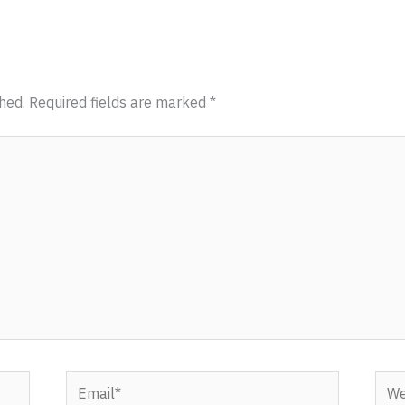
hed.
Required fields are marked
*
Email*
Webs