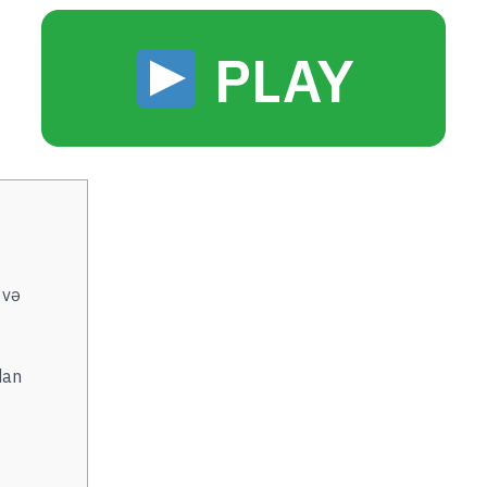
PLAY
 və
dan