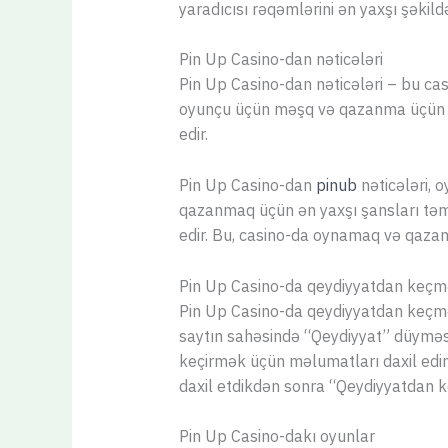
yaradıcısı rəqəmlərini ən yaxşı şəkild
Pin Up Casino-dan nəticələri
Pin Up Casino-dan nəticələri – bu ca
oyunçu üçün məşq və qazanma üçün da
edir.
Pin Up Casino-dan
pinub
nəticələri, 
qazanmaq üçün ən yaxşı şansları təmi
edir. Bu, casino-da oynamaq və qazan
Pin Up Casino-da qeydiyyatdan keçm
Pin Up Casino-da qeydiyyatdan keçmək
saytın sahəsində “Qeydiyyat” düyməsi
keçirmək üçün məlumatları daxil edin:
daxil etdikdən sonra “Qeydiyyatdan k
Pin Up Casino-dakı oyunlar