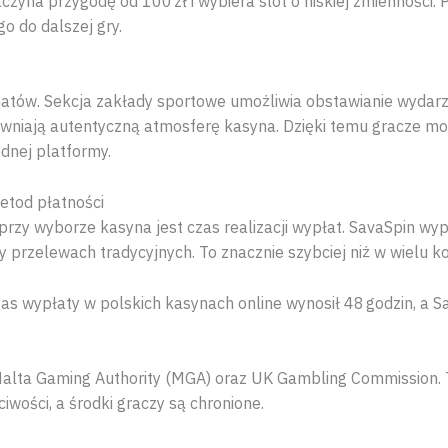
czyna przygodę od 100 zł i wybiera slot o niskiej zmienności. P
o do dalszej gry.
matów. Sekcja zakłady sportowe umożliwia obstawianie wydarz
wniają autentyczną atmosferę kasyna. Dzięki temu gracze mo
ednej platformy.
etod płatności
przy wyborze kasyna jest czas realizacji wypłat. SavaSpin wy
zy przelewach tradycyjnych. To znacznie szybciej niż w wielu 
as wypłaty w polskich kasynach online wynosił 48 godzin, a S
 Malta Gaming Authority (MGA) oraz UK Gambling Commission. T
wości, a środki graczy są chronione.