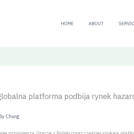
HOME
ABOUT
SERVI
globalna platforma podbija rynek hazar
 By
Chung
ie przyspiesza. Gracze z Polski coraz częściej szukają platfo