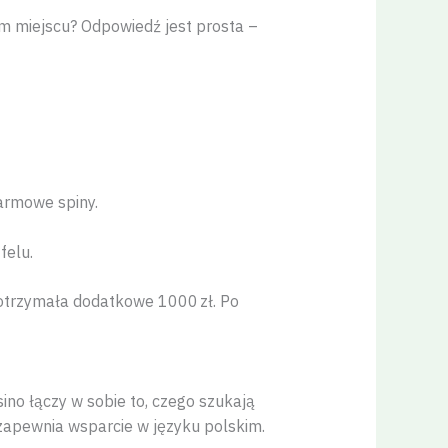
ym miejscu? Odpowiedź jest prosta –
armowe spiny.
felu.
 otrzymała dodatkowe 1000 zł. Po
ino łączy w sobie to, czego szukają
 zapewnia wsparcie w języku polskim.