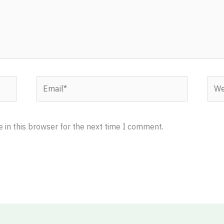
Email*
Webs
 in this browser for the next time I comment.