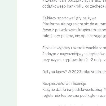
Przykład: Jan, początkujący gracz, za
dodatkowego bankrollu, co zachęca g
Zakłady sportowe i gry na żywo
Platforma nie ogranicza się do auto
żywo z prawdziwymi krupierami zape
ruletki czy pokera, nie opuszczając j
Szybkie wypłaty i szeroki wachlarz m
Jednym z najważniejszych kryteriów 
przy użyciu kryptowalut i 1–2 dni pr
Did you know? W 2023 roku średni cz
Bezpieczeństwo i licencje
Kasyno działa na podstawie licencji
regularnie testowane pod kątem uczci