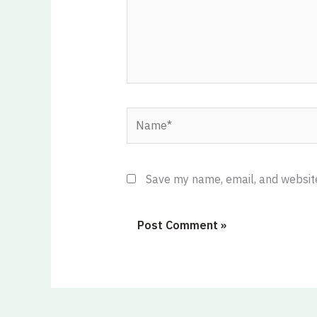
Name*
Save my name, email, and website