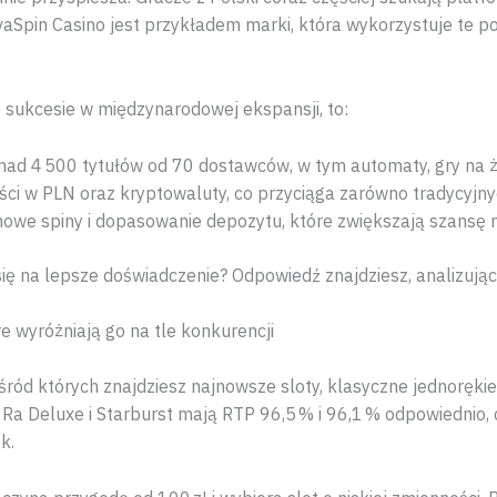
SavaSpin Casino jest przykładem marki, która wykorzystuje te 
 sukcesie w międzynarodowej ekspansji, to:
nad 4 500 tytułów od 70 dostawców, w tym automaty, gry na ż
ści w PLN oraz kryptowaluty, co przyciąga zarówno tradycyjny
mowe spiny i dopasowanie depozytu, które zwiększają szansę 
ę na lepsze doświadczenie? Odpowiedź znajdziesz, analizując,
e wyróżniają go na tle konkurencji
śród których znajdziesz najnowsze sloty, klasyczne jednoręki
Ra Deluxe i Starburst mają RTP 96,5 % i 96,1 % odpowiednio, 
k.