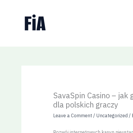
Skip
to
content
SavaSpin Casino – jak 
dla polskich graczy
Leave a Comment
/
Uncategorized
/
Rozwój internetowych kasyn nieustann