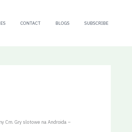
CES
CONTACT
BLOGS
SUBSCRIBE
y Cm. Gry slotowe na Androida –