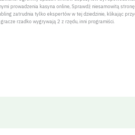
nymi prowadzenia kasyna online, Sprawdź niesamowitą stronę
ambling zatrudnia tylko ekspertów w tej dziedzinie, klikając p
gracze rzadko wygrywają 2 z rzędu, inni programiści.