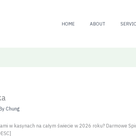
HOME
ABOUT
SERVI
ka
 By
Chung
wami w kasynach na całym świecie w 2026 roku? Darmowe Spin
DESC]