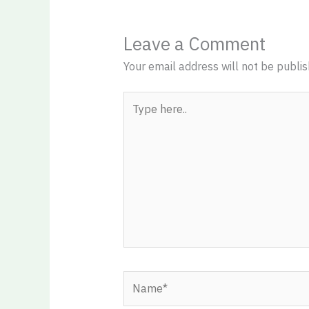
Leave a Comment
Your email address will not be publis
Type
here..
Name*