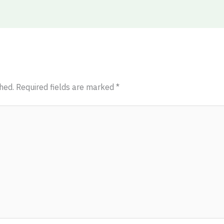
hed.
Required fields are marked
*