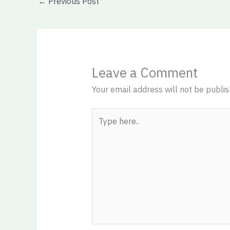
←
Previous Post
Leave a Comment
Your email address will not be publis
Type
here..