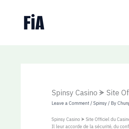
Skip
to
content
Spinsy Casino ᗘ Site Of
Leave a Comment
/
Spinsy
/ By
Chun
Spinsy Casino ᗘ Site Officiel du Casi
Il leur accorde de la sécurité, du con