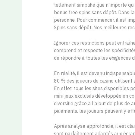
tellement simplifié que n’importe qui
bonus free spins sans dépôt. Dans la 
personne. Pour commencer, il est im
Spins sans dépôt. Nos meilleures re
Ignorer ces restrictions peut entraîn
comprend et respecte les spécificité
de répondre à toutes les exigences de
En réalité, il est devenu indispensab
80 % des joueurs de casino utilisent
En effet, tous les sites disponibles 
mini-jeux exclusifs développée en co
diversifié grâce à l’ajout de plus de 
paiements, les joueurs peuvent y eff
Après analyse approfondie, il est clai
sont parfaitement adaptés aux écran