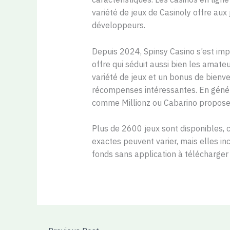
variété de jeux de Casinoly offre aux 
développeurs.
Depuis 2024, Spinsy Casino s’est imp
offre qui séduit aussi bien les amat
variété de jeux et un bonus de bienve
récompenses intéressantes. En généra
comme Millionz ou Cabarino proposen
Plus de 2600 jeux sont disponibles, c
exactes peuvent varier, mais elles i
fonds sans application à télécharger vi