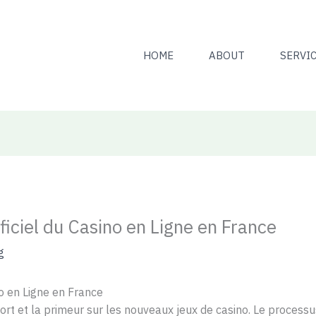
HOME
ABOUT
SERVI
ficiel du Casino en Ligne en France
g
no en Ligne en France
fort et la primeur sur les nouveaux jeux de casino. Le processu