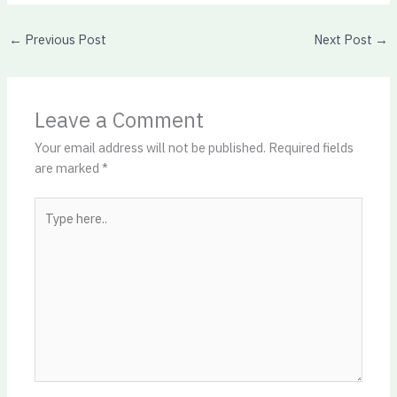
←
Previous Post
Next Post
→
Leave a Comment
Your email address will not be published.
Required fields
are marked
*
Type
here..