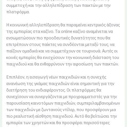
συμμετοχή και την αλληλεπίδραση των παικτών με την
πλατφόρμα.
Η κοινωνική αλληλεπίδραση θα παραμείνει κεντρικός άξονας
της εμπειρίας στα καζίνο. Τα online καζίνο αναμένεται να
ενσωματώσουν πιο προοδευτικές δυνατότητες που θα
επιτρέπουν στους παίκτες να συνδέονται μεταξύ τους, να
παίζουν ομαδικά και να συμμετέχουν σε τουρνουά. Αυτές οι
κοινές εμπειρίες θα ενισχύσουν την κοινωνική διάσταση του
παιχνιδιού και θα ενθαρρύνουν την αφοσίωση των παικτών.
Επιπλέον, η εισαγωγή νέων παιχνιδιών και η συνεχής
ανανέωση της γκάμας παιχνιδιών είναι σημαντική για την
διατήρηση του ενδιαφέροντος. Οι πλατφόρμες θα
συνεχίσουν να συνεργάζονται με προγραμματιστές για την
παρουσίαση καινοτόμων παιχνιδιών, συμπεριλαμβανομένων
των παιχνιδιών με ζωντανούς ντίλερ, που προσφέρουν μια
πιο ρεαλιστική αίσθηση παιχνιδιού. Αυτό θα βελτιώσει την
εμπειρία των χρηστών και θα προσφέρει περισσότερες