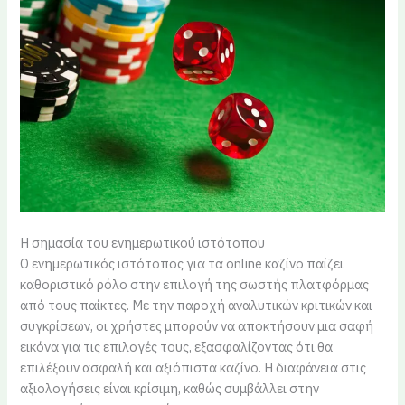
Η σημασία του ενημερωτικού ιστότοπου
Ο ενημερωτικός ιστότοπος για τα online καζίνο παίζει
καθοριστικό ρόλο στην επιλογή της σωστής πλατφόρμας
από τους παίκτες. Με την παροχή αναλυτικών κριτικών και
συγκρίσεων, οι χρήστες μπορούν να αποκτήσουν μια σαφή
εικόνα για τις επιλογές τους, εξασφαλίζοντας ότι θα
επιλέξουν ασφαλή και αξιόπιστα καζίνο. Η διαφάνεια στις
αξιολογήσεις είναι κρίσιμη, καθώς συμβάλλει στην