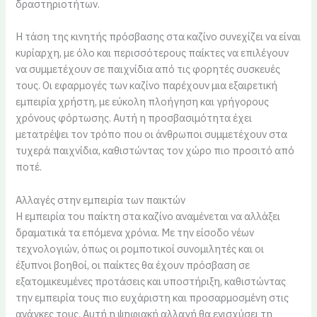
δραστηριοτήτων.
Η τάση της κινητής πρόσβασης στα καζίνο συνεχίζει να είναι
κυρίαρχη, με όλο και περισσότερους παίκτες να επιλέγουν
να συμμετέχουν σε παιχνίδια από τις φορητές συσκευές
τους. Οι εφαρμογές των καζίνο παρέχουν μια εξαιρετική
εμπειρία χρήστη, με εύκολη πλοήγηση και γρήγορους
χρόνους φόρτωσης. Αυτή η προσβασιμότητα έχει
μετατρέψει τον τρόπο που οι άνθρωποι συμμετέχουν στα
τυχερά παιχνίδια, καθιστώντας τον χώρο πιο προσιτό από
ποτέ.
Αλλαγές στην εμπειρία των παικτών
Η εμπειρία του παίκτη στα καζίνο αναμένεται να αλλάξει
δραματικά τα επόμενα χρόνια. Με την είσοδο νέων
τεχνολογιών, όπως οι ρομποτικοί συνομιλητές και οι
έξυπνοι βοηθοί, οι παίκτες θα έχουν πρόσβαση σε
εξατομικευμένες προτάσεις και υποστήριξη, καθιστώντας
την εμπειρία τους πιο ευχάριστη και προσαρμοσμένη στις
ανάγκες τους. Αυτή η ψηφιακή αλλαγή θα ενισχύσει τη