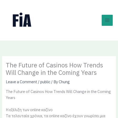
Skip
to
content
The Future of Casinos How Trends
Will Change in the Coming Years
Leave a Comment
/
public
/ By
Chung
The Future of Casinos How Trends Will Change in the Coming
Years
Η εξέλιξη των online καζίνο
Τα τελευταία χρόνια, τα online καζίνο έχουν γνωρίσει μια