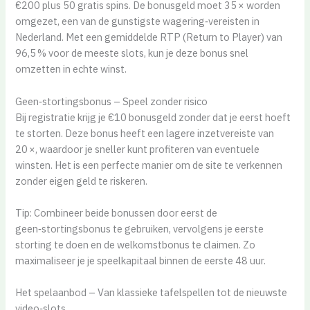
€200 plus 50 gratis spins. De bonusgeld moet 35 × worden
omgezet, een van de gunstigste wagering‑vereisten in
Nederland. Met een gemiddelde RTP (Return to Player) van
96,5 % voor de meeste slots, kun je deze bonus snel
omzetten in echte winst.
Geen‑stortingsbonus – Speel zonder risico
Bij registratie krijg je €10 bonusgeld zonder dat je eerst hoeft
te storten. Deze bonus heeft een lagere inzetvereiste van
20 ×, waardoor je sneller kunt profiteren van eventuele
winsten. Het is een perfecte manier om de site te verkennen
zonder eigen geld te riskeren.
Tip: Combineer beide bonussen door eerst de
geen‑stortingsbonus te gebruiken, vervolgens je eerste
storting te doen en de welkomstbonus te claimen. Zo
maximaliseer je je speelkapitaal binnen de eerste 48 uur.
Het spelaanbod – Van klassieke tafelspellen tot de nieuwste
video‑slots