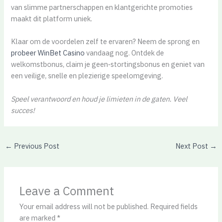
van slimme partnerschappen en klantgerichte promoties
maakt dit platform uniek.
Klaar om de voordelen zelf te ervaren? Neem de sprong en
probeer WinBet Casino
vandaag nog. Ontdek de
welkomstbonus, claim je geen‑stortingsbonus en geniet van
een veilige, snelle en plezierige speelomgeving.
Speel verantwoord en houd je limieten in de gaten. Veel
succes!
←
Previous Post
Next Post
→
Leave a Comment
Your email address will not be published.
Required fields
are marked
*