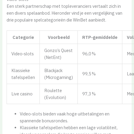
Een sterk partnerschap met topleveranciers vertaalt zich in
een divers spelaanbod. Hieronder vind je een vergelijking van
drie populaire spelcategorieën die WinBet aanbiedt.
Categorie
Voorbeeld
RTP‑gemiddelde
Vol
Gonzo’s Quest
Video‑slots
96,0 %
Me
(NetEnt)
Klassieke
Blackjack
99,5 %
La
tafelspellen
(Microgaming)
Roulette
Live casino
97,3 %
Me
(Evolution)
Video‑slots bieden vaak hoge uitbetalingen en
spannende bonusrondes.
Klassieke tafelspellen hebben een lage volatiliteit,