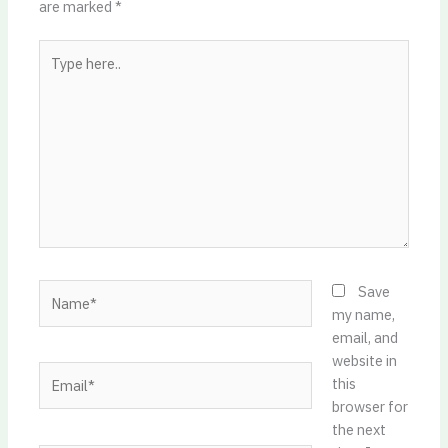
are marked
*
Type
here..
Name*
Save
my name,
email, and
website in
Email*
this
browser for
the next