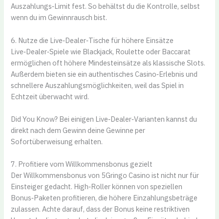
Auszahlungs‑Limit fest. So behältst du die Kontrolle, selbst
wenn du im Gewinnrausch bist.
6. Nutze die Live‑Dealer‑Tische für höhere Einsätze
Live‑Dealer‑Spiele wie Blackjack, Roulette oder Baccarat
ermöglichen oft höhere Mindesteinsätze als klassische Slots.
Außerdem bieten sie ein authentisches Casino‑Erlebnis und
schnellere Auszahlungsmöglichkeiten, weil das Spiel in
Echtzeit überwacht wird.
Did You Know? Bei einigen Live‑Dealer‑Varianten kannst du
direkt nach dem Gewinn deine Gewinne per
Sofortüberweisung erhalten.
7. Profitiere vom Willkommensbonus gezielt
Der Willkommensbonus von 5Gringo Casino ist nicht nur für
Einsteiger gedacht. High‑Roller können von speziellen
Bonus‑Paketen profitieren, die höhere Einzahlungsbeträge
zulassen. Achte darauf, dass der Bonus keine restriktiven