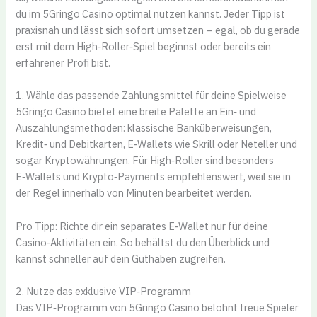
du im 5Gringo Casino optimal nutzen kannst. Jeder Tipp ist
praxisnah und lässt sich sofort umsetzen – egal, ob du gerade
erst mit dem High‑Roller‑Spiel beginnst oder bereits ein
erfahrener Profi bist.
1. Wähle das passende Zahlungsmittel für deine Spielweise
5Gringo Casino bietet eine breite Palette an Ein‑ und
Auszahlungsmethoden: klassische Banküberweisungen,
Kredit‑ und Debitkarten, E‑Wallets wie Skrill oder Neteller und
sogar Kryptowährungen. Für High‑Roller sind besonders
E‑Wallets und Krypto‑Payments empfehlenswert, weil sie in
der Regel innerhalb von Minuten bearbeitet werden.
Pro Tipp: Richte dir ein separates E‑Wallet nur für deine
Casino‑Aktivitäten ein. So behältst du den Überblick und
kannst schneller auf dein Guthaben zugreifen.
2. Nutze das exklusive VIP‑Programm
Das VIP‑Programm von 5Gringo Casino belohnt treue Spieler