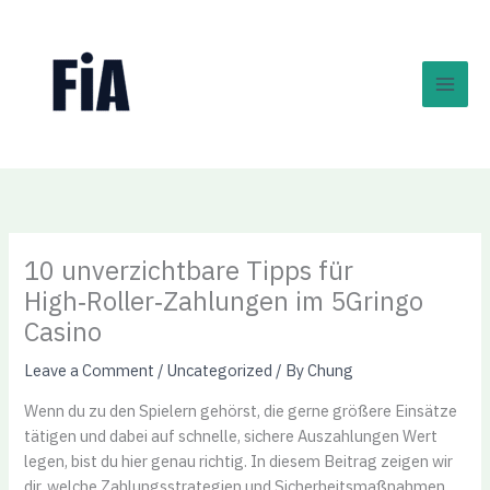
Skip
to
content
10 unverzichtbare Tipps für
High‑Roller‑Zahlungen im 5Gringo
Casino
Leave a Comment
/
Uncategorized
/ By
Chung
Wenn du zu den Spielern gehörst, die gerne größere Einsätze
tätigen und dabei auf schnelle, sichere Auszahlungen Wert
legen, bist du hier genau richtig. In diesem Beitrag zeigen wir
dir, welche Zahlungsstrategien und Sicherheitsmaßnahmen