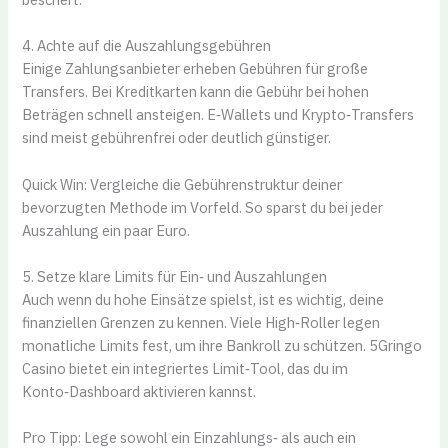
4. Achte auf die Auszahlungsgebühren
Einige Zahlungsanbieter erheben Gebühren für große
Transfers. Bei Kreditkarten kann die Gebühr bei hohen
Beträgen schnell ansteigen. E‑Wallets und Krypto‑Transfers
sind meist gebührenfrei oder deutlich günstiger.
Quick Win: Vergleiche die Gebührenstruktur deiner
bevorzugten Methode im Vorfeld. So sparst du bei jeder
Auszahlung ein paar Euro.
5. Setze klare Limits für Ein‑ und Auszahlungen
Auch wenn du hohe Einsätze spielst, ist es wichtig, deine
finanziellen Grenzen zu kennen. Viele High‑Roller legen
monatliche Limits fest, um ihre Bankroll zu schützen. 5Gringo
Casino bietet ein integriertes Limit‑Tool, das du im
Konto‑Dashboard aktivieren kannst.
Pro Tipp: Lege sowohl ein Einzahlungs‑ als auch ein