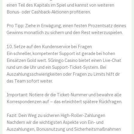
einen Teil des Kapitals im Spiel und kannst von weiteren
Bonus‑ oder Cashback‑Aktionen profitieren.
Pro Tipp: Ziehe in Erwägung, einen festen Prozentsatz deines
Gewinns monatlich zu sichern und den Rest weiterzuspielen.
10. Setze auf den Kundenservice bei Fragen
Ein schneller, kompetenter Support ist gerade bei hohen
Einsätzen Gold wert. 5Gringo Casino bietet einen Live‑Chat
rund um die Uhr und ein Support‑Ticket‑System. Bei
Auszahlungsschwierigkeiten oder Fragen zu Limits hilft dir
das Team sofort weiter.
Important: Notiere dir die Ticket‑Nummer und bewahre alle
Korrespondenzen auf – das erleichtert spätere Rückfragen.
Fazit: Dein Weg zu sicheren High‑Roller‑Zahlungen
Nachdem wir die wichtigsten Aspekte von Ein- und
Auszahlungen, Bonusnutzung und Sicherheitsmaßnahmen