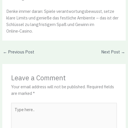
Denke immer daran: Spiele verantwortungsbewusst, setze
klare Limits und genieße das festliche Ambiente – das ist der
Schlüssel zu langfristigem Spaß und Gewinn im
Online‑Casino.
←
Previous Post
Next Post
→
Leave a Comment
Your email address will not be published.
Required fields
are marked
*
Type
here..