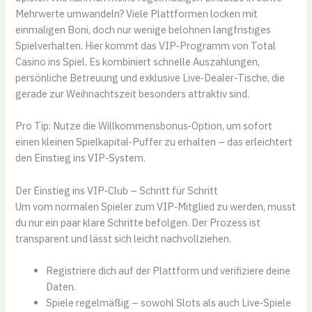
Mehrwerte umwandeln? Viele Plattformen locken mit
einmaligen Boni, doch nur wenige belohnen langfristiges
Spielverhalten. Hier kommt das VIP‑Programm von Total
Casino ins Spiel. Es kombiniert schnelle Auszahlungen,
persönliche Betreuung und exklusive Live‑Dealer‑Tische, die
gerade zur Weihnachtszeit besonders attraktiv sind.
Pro Tip: Nutze die Willkommensbonus‑Option, um sofort
einen kleinen Spielkapital‑Puffer zu erhalten – das erleichtert
den Einstieg ins VIP‑System.
Der Einstieg ins VIP‑Club – Schritt für Schritt
Um vom normalen Spieler zum VIP‑Mitglied zu werden, musst
du nur ein paar klare Schritte befolgen. Der Prozess ist
transparent und lässt sich leicht nachvollziehen.
Registriere dich auf der Plattform und verifiziere deine
Daten.
Spiele regelmäßig – sowohl Slots als auch Live‑Spiele