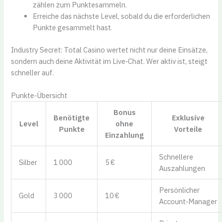
zählen zum Punktesammeln.
Erreiche das nächste Level, sobald du die erforderlichen
Punkte gesammelt hast.
Industry Secret: Total Casino wertet nicht nur deine Einsätze,
sondern auch deine Aktivität im Live‑Chat. Wer aktiv ist, steigt
schneller auf.
Punkte-Übersicht
Bonus
Benötigte
Exklusive
Level
ohne
Punkte
Vorteile
Einzahlung
Schnellere
Silber
1 000
5 €
Auszahlungen
Persönlicher
Gold
3 000
10 €
Account‑Manager