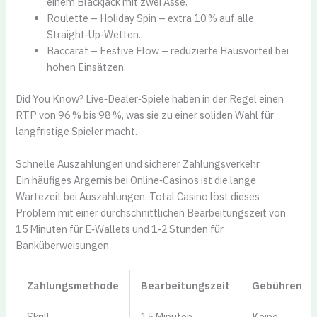
einem Blackjack mit zwei Asse.
Roulette – Holiday Spin – extra 10 % auf alle
Straight‑Up‑Wetten.
Baccarat – Festive Flow – reduzierte Hausvorteil bei
hohen Einsätzen.
Did You Know? Live‑Dealer‑Spiele haben in der Regel einen
RTP von 96 % bis 98 %, was sie zu einer soliden Wahl für
langfristige Spieler macht.
Schnelle Auszahlungen und sicherer Zahlungsverkehr
Ein häufiges Ärgernis bei Online‑Casinos ist die lange
Wartezeit bei Auszahlungen. Total Casino löst dieses
Problem mit einer durchschnittlichen Bearbeitungszeit von
15 Minuten für E‑Wallets und 1‑2 Stunden für
Banküberweisungen.
Zahlungsmethode
Bearbeitungszeit
Gebühren
Skrill
15 Minuten
Keine