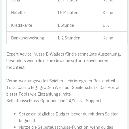
Neteller
15 Minuten
Keine
Kreditkarte
1 Stunde
1 %
Banküberweisung
1‑2 Stunden
Keine
Expert Advice: Nutze E‑Wallets für die schnellste Auszahlung,
besonders wenn du deine Gewinne sofort reinvestieren
möchtest.
Verantwortungsvolles Spielen – ein integraler Bestandteil
Total Casino legt großen Wert auf Spielerschutz. Das Portal
bietet Tools wie Einzahlungslimits,
Selbstausschluss‑Optionen und 24/7‑Live‑Support.
Setze ein tägliches Budget, bevor du mit dem Spielen
beginnst.
Nutze die Selbstausschluss‑Funktion, wenn du das