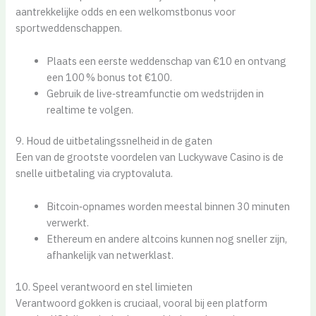
aantrekkelijke odds en een welkomstbonus voor
sportweddenschappen.
Plaats een eerste weddenschap van €10 en ontvang
een 100 % bonus tot €100.
Gebruik de live‑streamfunctie om wedstrijden in
realtime te volgen.
9. Houd de uitbetalingssnelheid in de gaten
Een van de grootste voordelen van Luckywave Casino is de
snelle uitbetaling via cryptovaluta.
Bitcoin‑opnames worden meestal binnen 30 minuten
verwerkt.
Ethereum en andere altcoins kunnen nog sneller zijn,
afhankelijk van netwerklast.
10. Speel verantwoord en stel limieten
Verantwoord gokken is cruciaal, vooral bij een platform