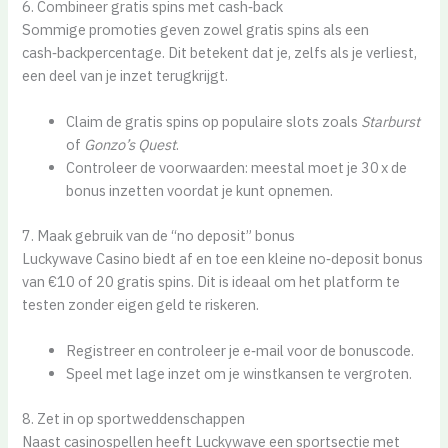
6. Combineer gratis spins met cash‑back
Sommige promoties geven zowel gratis spins als een
cash‑backpercentage. Dit betekent dat je, zelfs als je verliest,
een deel van je inzet terugkrijgt.
Claim de gratis spins op populaire slots zoals
Starburst
of
Gonzo’s Quest
.
Controleer de voorwaarden: meestal moet je 30 x de
bonus inzetten voordat je kunt opnemen.
7. Maak gebruik van de “no deposit” bonus
Luckywave Casino biedt af en toe een kleine no‑deposit bonus
van €10 of 20 gratis spins. Dit is ideaal om het platform te
testen zonder eigen geld te riskeren.
Registreer en controleer je e‑mail voor de bonuscode.
Speel met lage inzet om je winstkansen te vergroten.
8. Zet in op sportweddenschappen
Naast casinospellen heeft Luckywave een sportsectie met