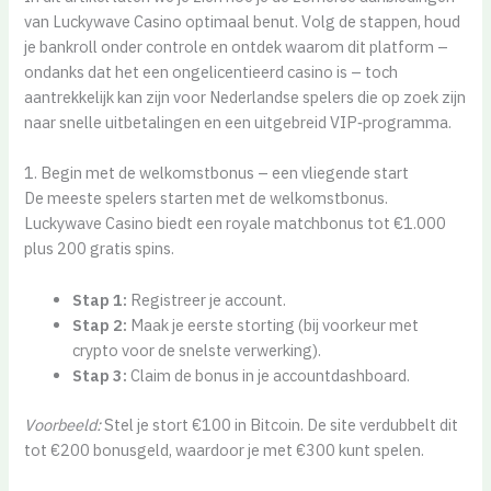
van Luckywave Casino optimaal benut. Volg de stappen, houd
je bankroll onder controle en ontdek waarom dit platform –
ondanks dat het een ongelicentieerd casino is – toch
aantrekkelijk kan zijn voor Nederlandse spelers die op zoek zijn
naar snelle uitbetalingen en een uitgebreid VIP‑programma.
1. Begin met de welkomstbonus – een vliegende start
De meeste spelers starten met de welkomstbonus.
Luckywave Casino biedt een royale matchbonus tot €1.000
plus 200 gratis spins.
Stap 1:
Registreer je account.
Stap 2:
Maak je eerste storting (bij voorkeur met
crypto voor de snelste verwerking).
Stap 3:
Claim de bonus in je accountdashboard.
Voorbeeld:
Stel je stort €100 in Bitcoin. De site verdubbelt dit
tot €200 bonusgeld, waardoor je met €300 kunt spelen.