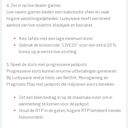
4. Zet in op live dealer‑games
Live casino‑games bieden een realistische sfeer en vaak
hogere winstmogelijkheden. Luckywave heeft een breed
aanbod van live roulette, blackjack en baccarat.
Kies tafels met een lage minimum inzet.
Gebruik de bonuscode “LIVE20” voor een extra 20 %
bonus op je eerste live‑storting.
5. Speel de slots met progressieve jackpots
Progressieve slots kunnen enorme uitbetalingen genereren.
Bij Luckywave vind je titels van NetEnt, Microgaming en
Pragmatic Play met jackpots die miljoenen euro’s bereiken.
Zet een klein bedrag in op de maximale inzet om in
aanmerking te komen voor de jackpot.
Houd de RTP in de gaten; hogere RTP betekent minder
huisvoordeel.