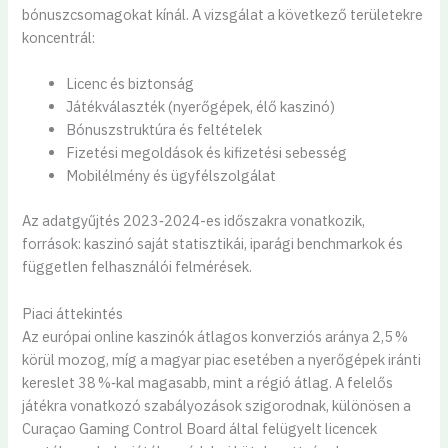
bónuszcsomagokat kínál. A vizsgálat a következő területekre
koncentrál:
Licenc és biztonság
Játékválaszték (nyerőgépek, élő kaszinó)
Bónuszstruktúra és feltételek
Fizetési megoldások és kifizetési sebesség
Mobilélmény és ügyfélszolgálat
Az adatgyűjtés 2023‑2024-es időszakra vonatkozik,
források: kaszinó saját statisztikái, iparági benchmarkok és
független felhasználói felmérések.
Piaci áttekintés
Az európai online kaszinók átlagos konverziós aránya 2,5 %
körül mozog, míg a magyar piac esetében a nyerőgépek iránti
kereslet 38 %‑kal magasabb, mint a régió átlag. A felelős
játékra vonatkozó szabályozások szigorodnak, különösen a
Curaçao Gaming Control Board által felügyelt licencek