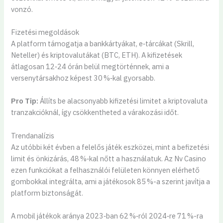
vonzó.
Fizetési megoldások
A platform támogatja a bankkártyákat, e‑tárcákat (Skrill,
Neteller) és kriptovalutákat (BTC, ETH). A kifizetések
átlagosan 12‑24 órán belül megtörténnek, ami a
versenytársakhoz képest 30 %‑kal gyorsabb.
Pro Tip:
Állíts be alacsonyabb kifizetési limitet a kriptovaluta
tranzakcióknál, így csökkentheted a várakozási időt.
Trendanalízis
Az utóbbi két évben a felelős játék eszközei, mint a befizetési
limit és önkizárás, 48 %‑kal nőtt a használatuk. Az Nv Casino
ezen funkciókat a felhasználói felületen könnyen elérhető
gombokkal integrálta, ami a játékosok 85 %-a szerint javítja a
platform biztonságát.
A mobil játékok aránya 2023‑ban 62 %‑ról 2024‑re 71 %-ra