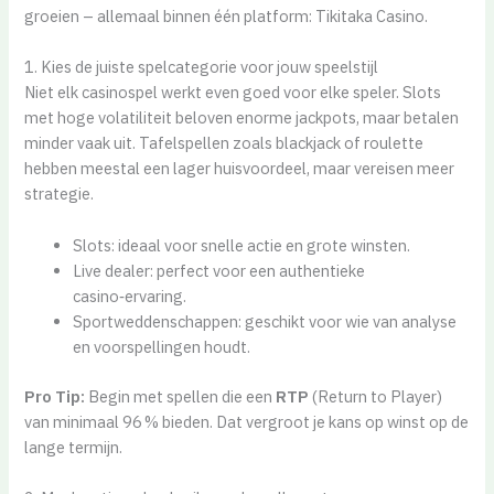
groeien – allemaal binnen één platform: Tikitaka Casino.
1. Kies de juiste spelcategorie voor jouw speelstijl
Niet elk casinospel werkt even goed voor elke speler. Slots
met hoge volatiliteit beloven enorme jackpots, maar betalen
minder vaak uit. Tafelspellen zoals blackjack of roulette
hebben meestal een lager huisvoordeel, maar vereisen meer
strategie.
Slots: ideaal voor snelle actie en grote winsten.
Live dealer: perfect voor een authentieke
casino‑ervaring.
Sportweddenschappen: geschikt voor wie van analyse
en voorspellingen houdt.
Pro Tip:
Begin met spellen die een
RTP
(Return to Player)
van minimaal 96 % bieden. Dat vergroot je kans op winst op de
lange termijn.