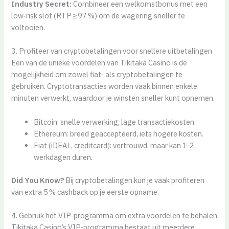
Industry Secret:
Combineer een welkomstbonus met een
low‑risk slot (RTP ≥ 97 %) om de wagering sneller te
voltooien.
3. Profiteer van cryptobetalingen voor snellere uitbetalingen
Een van de unieke voordelen van Tikitaka Casino is de
mogelijkheid om zowel fiat‑ als cryptobetalingen te
gebruiken. Cryptotransacties worden vaak binnen enkele
minuten verwerkt, waardoor je winsten sneller kunt opnemen.
Bitcoin: snelle verwerking, lage transactiekosten.
Ethereum: breed geaccepteerd, iets hogere kosten.
Fiat (iDEAL, creditcard): vertrouwd, maar kan 1‑2
werkdagen duren.
Did You Know?
Bij cryptobetalingen kun je vaak profiteren
van extra 5 % cashback op je eerste opname.
4. Gebruik het VIP‑programma om extra voordelen te behalen
Tikitaka Casino’s VIP‑programma bestaat uit meerdere