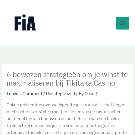
Skip
to
content
6 bewezen strategieën om je winst te
maximaliseren bij Tikitaka Casino
Leave a Comment
/
Uncategorized
/ By
Chung
Online gokken kan overweldigend zijn, vooral als je net begint.
Veel spelers worstelen met het kiezen van de juiste spellen,
het benutten van bonussen en het beheren van hun bankroll.
In dit artikel nemen we je stap voor stap mee langs zes
effectieve tactieken die je helpen om van beginner naar pro te