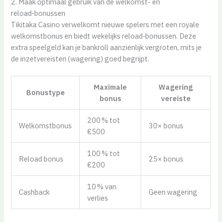
2. Maak optimaal gebruik van de welkomst- en
reload‑bonussen
Tikitaka Casino verwelkomt nieuwe spelers met een royale
welkomstbonus en biedt wekelijks reload‑bonussen. Deze
extra speelgeld kan je bankroll aanzienlijk vergroten, mits je
de inzetvereisten (wagering) goed begrijpt.
Maximale
Wagering
Bonustype
bonus
vereiste
200 % tot
Welkomstbonus
30× bonus
€500
100 % tot
Reload bonus
25× bonus
€200
10 % van
Cashback
Geen wagering
verlies