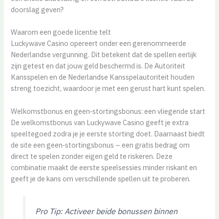
doorslag geven?
Waarom een goede licentie telt
Luckywave Casino opereert onder een gerenommeerde
Nederlandse vergunning. Dit betekent dat de spellen eerlijk
zijn getest en dat jouw geld beschermd is. De Autoriteit
Kansspelen en de Nederlandse Kansspelautoriteit houden
streng toezicht, waardoor je met een gerust hart kunt spelen.
Welkomstbonus en geen‑stortingsbonus: een vliegende start
De welkomstbonus van Luckywave Casino geeft je extra
speeltegoed zodra je je eerste storting doet. Daarnaast biedt
de site een geen‑stortingsbonus – een gratis bedrag om
direct te spelen zonder eigen geld te riskeren. Deze
combinatie maakt de eerste speelsessies minder riskant en
geeft je de kans om verschillende spellen uit te proberen.
Pro Tip: Activeer beide bonussen binnen