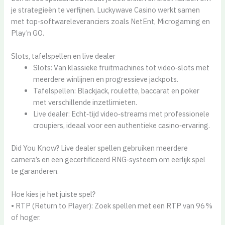
je strategieën te verfijnen. Luckywave Casino werkt samen
met top‑softwareleveranciers zoals NetEnt, Microgaming en
Play’n GO.
Slots, tafelspellen en live dealer
Slots: Van klassieke fruitmachines tot video‑slots met
meerdere winlijnen en progressieve jackpots.
Tafelspellen: Blackjack, roulette, baccarat en poker
met verschillende inzetlimieten.
Live dealer: Echt‑tijd video‑streams met professionele
croupiers, ideaal voor een authentieke casino‑ervaring.
Did You Know? Live dealer spellen gebruiken meerdere
camera’s en een gecertificeerd RNG‑systeem om eerlijk spel
te garanderen.
Hoe kies je het juiste spel?
• RTP (Return to Player): Zoek spellen met een RTP van 96 %
of hoger.