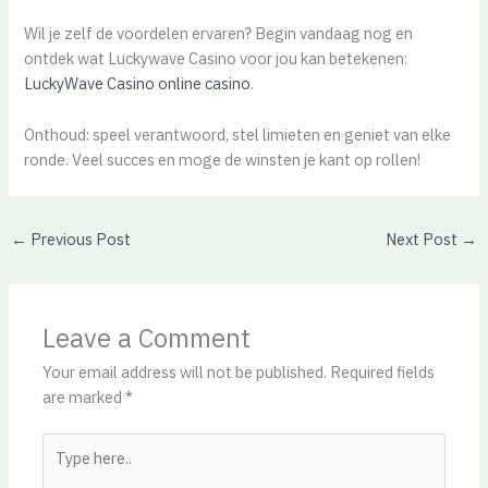
Wil je zelf de voordelen ervaren? Begin vandaag nog en
ontdek wat Luckywave Casino voor jou kan betekenen:
LuckyWave Casino online casino
.
Onthoud: speel verantwoord, stel limieten en geniet van elke
ronde. Veel succes en moge de winsten je kant op rollen!
←
Previous Post
Next Post
→
Leave a Comment
Your email address will not be published.
Required fields
are marked
*
Type
here..