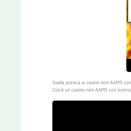
Guida pratica ai casino non AAMS con
Cos’è un casino non AAMS con licenza