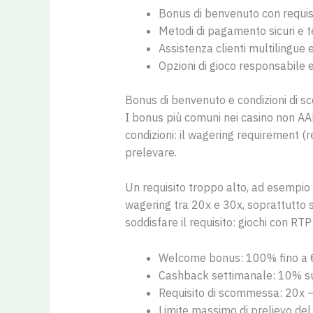
Bonus di benvenuto con requisi
Metodi di pagamento sicuri e te
Assistenza clienti multilingue 
Opzioni di gioco responsabile e 
Bonus di benvenuto e condizioni di 
I bonus più comuni nei casino non AAM
condizioni: il wagering requirement (
prelevare.
Un requisito troppo alto, ad esempio 
wagering tra 20x e 30x, soprattutto s
soddisfare il requisito: giochi con RTP 
Welcome bonus: 100% fino a €5
Cashback settimanale: 10% sul
Requisito di scommessa: 20x –
Limite massimo di prelievo de