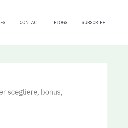
CES
CONTACT
BLOGS
SUBSCRIBE
r scegliere, bonus,