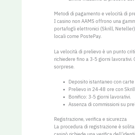
Metodi di pagamento e velocità di pr
I casino non AAMS offrono una gamma pi
portafogli elettronici (Skrill, Netell
locali come PostePay.
La velocità di prelievo è un punto crit
richiedere fino a 3‑5 giorni lavorativ
sorprese.
Deposito istantaneo con carte 
Prelievo in 24‑48 ore con Skril
Bonifico: 3‑5 giorni lavorativi.
Assenza di commissioni su prel
Registrazione, verifica e sicurezza
La procedura di registrazione è solita
casinò richiede una verifica dell’iden