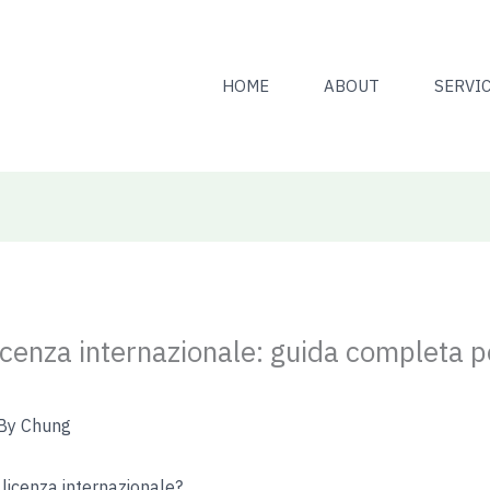
HOME
ABOUT
SERVI
enza internazionale: guida completa pe
 By
Chung
licenza internazionale?