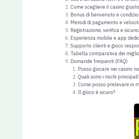
Come scegliere il casino giusto:
Bonus di benvenuto e condizi
Metodi di pagamento e velocità
Registrazione, verifica e sicure
Esperienza mobile e app dedi
Supporto clienti e gioco respo
Tabella comparativa dei miglio
Domande frequenti (FAQ)
Posso giocare nei casino no
Quali sono i rischi principali
Come posso prelevare in 
Il gioco è sicuro?