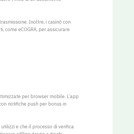
trasmissione. Inoltre, i casinò con
enti, come eCOGRA, per assicurare
ttimizzate per browser mobile. L’app
on notifiche push per bonus in
ilizzi e che il processo di verifica
iocare offline grazie a giochi