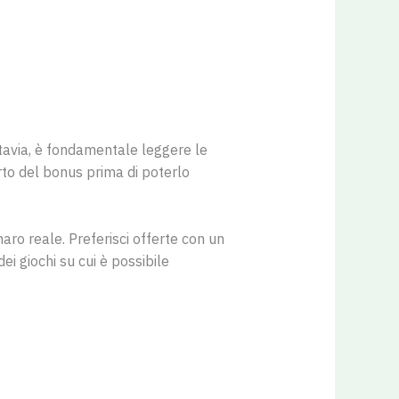
ttavia, è fondamentale leggere le
rto del bonus prima di poterlo
aro reale. Preferisci offerte con un
i giochi su cui è possibile