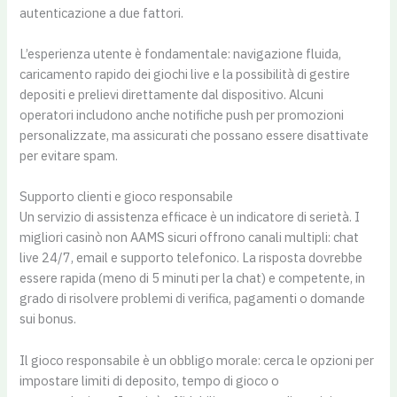
autenticazione a due fattori.
L’esperienza utente è fondamentale: navigazione fluida,
caricamento rapido dei giochi live e la possibilità di gestire
depositi e prelievi direttamente dal dispositivo. Alcuni
operatori includono anche notifiche push per promozioni
personalizzate, ma assicurati che possano essere disattivate
per evitare spam.
Supporto clienti e gioco responsabile
Un servizio di assistenza efficace è un indicatore di serietà. I
migliori casinò non AAMS sicuri offrono canali multipli: chat
live 24/7, email e supporto telefonico. La risposta dovrebbe
essere rapida (meno di 5 minuti per la chat) e competente, in
grado di risolvere problemi di verifica, pagamenti o domande
sui bonus.
Il gioco responsabile è un obbligo morale: cerca le opzioni per
impostare limiti di deposito, tempo di gioco o