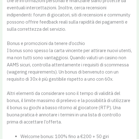
che le informazioni personali e finanziarie siano protette da
eventuali intercettazioni. Inoltre, cerca recensioni
indipendenti: forum di giocatori, siti di recensioni e community
possono offrire feedback reali sulla rapidità dei pagamenti e
sulla correttezza del servizio.
Bonus e promozioni da tenere d’occhio
I bonus sono spesso la carta vincente per attirare nuovi utenti,
ma non tutti sono vantaggiosi. Quando valuti un casino non
AAMS sicuri, controlla attentamente i requisiti di scommessa
(wagering requirements). Un bonus di benvenuto con un
requisito di 30x è più gestibile rispetto a uno con 60x.
Altri elementi da considerare sono il tempo di validità del
bonus, il limite massimo di prelievo e la possibilità di utilizzare
il bonus su giochi a basso ritorno al giocatore (RTP). Una
buona pratica è annotare i termini in una lista di controllo
prima di accettare l’offerta.
Welcome bonus: 100% fino a €200 + 50 giri