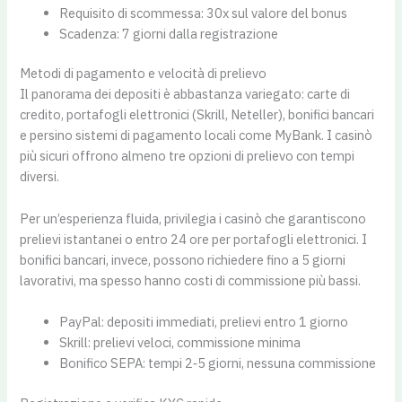
Requisito di scommessa: 30x sul valore del bonus
Scadenza: 7 giorni dalla registrazione
Metodi di pagamento e velocità di prelievo
Il panorama dei depositi è abbastanza variegato: carte di
credito, portafogli elettronici (Skrill, Neteller), bonifici bancari
e persino sistemi di pagamento locali come MyBank. I casinò
più sicuri offrono almeno tre opzioni di prelievo con tempi
diversi.
Per un’esperienza fluida, privilegia i casinò che garantiscono
prelievi istantanei o entro 24 ore per portafogli elettronici. I
bonifici bancari, invece, possono richiedere fino a 5 giorni
lavorativi, ma spesso hanno costi di commissione più bassi.
PayPal: depositi immediati, prelievi entro 1 giorno
Skrill: prelievi veloci, commissione minima
Bonifico SEPA: tempi 2‑5 giorni, nessuna commissione