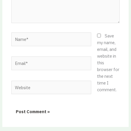
Name*
Save
my name,
email, and
website in
Email*
this
browser for
the next
time I
Website
comment.