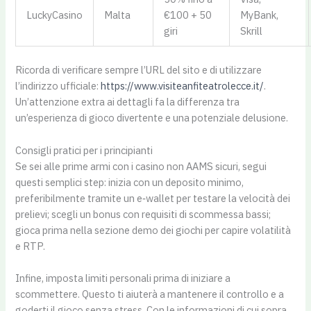
LuckyCasino
Malta
€100 + 50
MyBank,
giri
Skrill
Ricorda di verificare sempre l’URL del sito e di utilizzare
l’indirizzo ufficiale:
https://www.visiteanfiteatrolecce.it/
.
Un’attenzione extra ai dettagli fa la differenza tra
un’esperienza di gioco divertente e una potenziale delusione.
Consigli pratici per i principianti
Se sei alle prime armi con i casino non AAMS sicuri, segui
questi semplici step: inizia con un deposito minimo,
preferibilmente tramite un e‑wallet per testare la velocità dei
prelievi; scegli un bonus con requisiti di scommessa bassi;
gioca prima nella sezione demo dei giochi per capire volatilità
e RTP.
Infine, imposta limiti personali prima di iniziare a
scommettere. Questo ti aiuterà a mantenere il controllo e a
goderti il gioco senza stress. Con le informazioni di cui sopra,