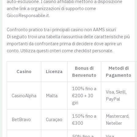
auto‑esclusione. I casinò affidabili mettono a disposizione
anche link a organizzazioni di supporto come
GiocoResponsabile.it.
Confronto pratico tra i principali casino non AAMS sicuri
Di seguito trovi una tabella riassuntiva delle caratteristiche più
importanti da confrontare prima di decidere dove aprire un
conto. Utilizza questi criteri come checklist personale.
Bonus di
Metodi di
Casino
Licenza
Benvenuto
Pagamento
100% fino a
Visa, Skrill,
CasinoAlpha
Malta
€200 + 30
PayPal
giri
150% fino a
Mastercard,
BetBravo
Curaçao
€300
Neteller
50% fino a
Visa,