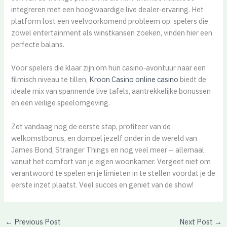
integreren met een hoogwaardige live dealer‑ervaring. Het
platform lost een veelvoorkomend probleem op: spelers die
zowel entertainment als winstkansen zoeken, vinden hier een
perfecte balans.
Voor spelers die klaar zijn om hun casino‑avontuur naar een
filmisch niveau te tillen,
Kroon Casino online casino
biedt de
ideale mix van spannende live tafels, aantrekkelijke bonussen
en een veilige speelomgeving.
Zet vandaag nog de eerste stap, profiteer van de
welkomstbonus, en dompel jezelf onder in de wereld van
James Bond, Stranger Things en nog veel meer – allemaal
vanuit het comfort van je eigen woonkamer. Vergeet niet om
verantwoord te spelen en je limieten in te stellen voordat je de
eerste inzet plaatst. Veel succes en geniet van de show!
←
Previous Post
Next Post
→