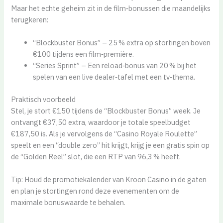
Maar het echte geheim zit in de film‑bonussen die maandelijks
terugkeren:
“Blockbuster Bonus” – 25 % extra op stortingen boven
€100 tijdens een film‑première.
“Series Sprint” – Een reload‑bonus van 20 % bij het
spelen van een live dealer‑tafel met een tv‑thema.
Praktisch voorbeeld
Stel, je stort €150 tijdens de “Blockbuster Bonus” week. Je
ontvangt €37,50 extra, waardoor je totale speelbudget
€187,50 is. Als je vervolgens de “Casino Royale Roulette”
speelt en een “double zero” hit krijgt, krijg je een gratis spin op
de “Golden Reel” slot, die een RTP van 96,3 % heeft.
Tip: Houd de promotiekalender van Kroon Casino in de gaten
en plan je stortingen rond deze evenementen om de
maximale bonuswaarde te behalen.