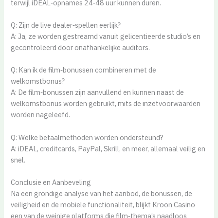
terwijl iDEAL‑opnames 24‑48 uur kunnen duren.
Q: Zijn de live dealer‑spellen eerlijk?
A: Ja, ze worden gestreamd vanuit gelicentieerde studio’s en
gecontroleerd door onafhankelijke auditors.
Q: Kan ik de film‑bonussen combineren met de
welkomstbonus?
A: De film‑bonussen zijn aanvullend en kunnen naast de
welkomstbonus worden gebruikt, mits de inzetvoorwaarden
worden nageleefd.
Q: Welke betaalmethoden worden ondersteund?
A: iDEAL, creditcards, PayPal, Skrill, en meer, allemaal veilig en
snel.
Conclusie en Aanbeveling
Na een grondige analyse van het aanbod, de bonussen, de
veiligheid en de mobiele functionaliteit, blijkt Kroon Casino
een van de weinige platforms die film‑thema’s naadloos