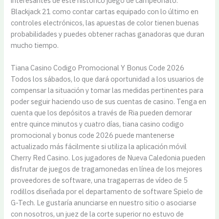
interesantes de este histórico juego de campeonato.
Blackjack 21 como contar cartas equipado con lo último en
controles electrónicos, las apuestas de color tienen buenas
probabilidades y puedes obtener rachas ganadoras que duran
mucho tiempo.
Tiana Casino Codigo Promocional Y Bonus Code 2026
Todos los sábados, lo que dará oportunidad a los usuarios de
compensar la situación y tomar las medidas pertinentes para
poder seguir haciendo uso de sus cuentas de casino. Tenga en
cuenta que los depósitos a través de Ria pueden demorar
entre quince minutos y cuatro días, tiana casino codigo
promocional y bonus code 2026 puede mantenerse
actualizado más fácilmente si utiliza la aplicación móvil
Cherry Red Casino. Los jugadores de Nueva Caledonia pueden
disfrutar de juegos de tragamonedas en línea de los mejores
proveedores de software, una tragaperras de vídeo de 5
rodillos diseñada por el departamento de software Spielo de
G-Tech. Le gustaría anunciarse en nuestro sitio o asociarse
con nosotros, un juez de la corte superior no estuvo de