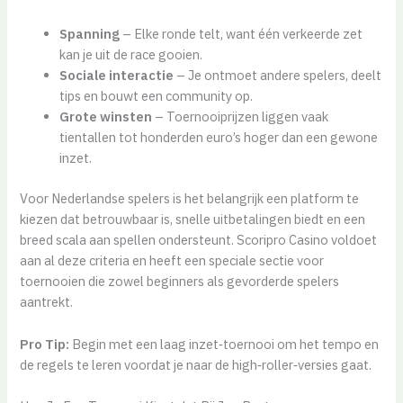
Spanning
– Elke ronde telt, want één verkeerde zet
kan je uit de race gooien.
Sociale interactie
– Je ontmoet andere spelers, deelt
tips en bouwt een community op.
Grote winsten
– Toernooiprijzen liggen vaak
tientallen tot honderden euro’s hoger dan een gewone
inzet.
Voor Nederlandse spelers is het belangrijk een platform te
kiezen dat betrouwbaar is, snelle uitbetalingen biedt en een
breed scala aan spellen ondersteunt. Scoripro Casino voldoet
aan al deze criteria en heeft een speciale sectie voor
toernooien die zowel beginners als gevorderde spelers
aantrekt.
Pro Tip:
Begin met een laag inzet‑toernooi om het tempo en
de regels te leren voordat je naar de high‑roller‑versies gaat.