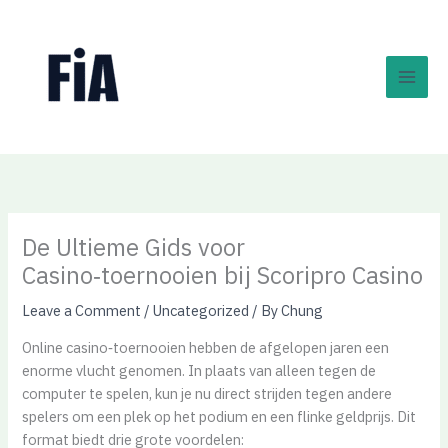
Skip
to
content
De Ultieme Gids voor
Casino‑toernooien bij Scoripro Casino
Leave a Comment
/
Uncategorized
/ By
Chung
Online casino‑toernooien hebben de afgelopen jaren een
enorme vlucht genomen. In plaats van alleen tegen de
computer te spelen, kun je nu direct strijden tegen andere
spelers om een plek op het podium en een flinke geldprijs. Dit
format biedt drie grote voordelen: