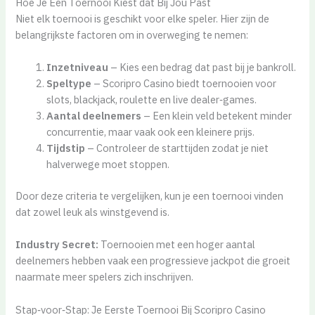
Hoe Je Een Toernooi Kiest dat Bij Jou Past
Niet elk toernooi is geschikt voor elke speler. Hier zijn de
belangrijkste factoren om in overweging te nemen:
Inzetniveau
– Kies een bedrag dat past bij je bankroll.
Speltype
– Scoripro Casino biedt toernooien voor
slots, blackjack, roulette en live dealer‑games.
Aantal deelnemers
– Een klein veld betekent minder
concurrentie, maar vaak ook een kleinere prijs.
Tijdstip
– Controleer de starttijden zodat je niet
halverwege moet stoppen.
Door deze criteria te vergelijken, kun je een toernooi vinden
dat zowel leuk als winstgevend is.
Industry Secret:
Toernooien met een hoger aantal
deelnemers hebben vaak een progressieve jackpot die groeit
naarmate meer spelers zich inschrijven.
Stap‑voor‑Stap: Je Eerste Toernooi Bij Scoripro Casino