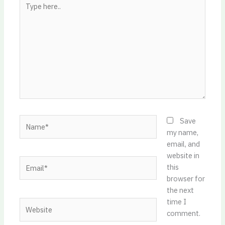
here..
Name*
Save
my name,
email, and
website in
Email*
this
browser for
the next
time I
Website
comment.