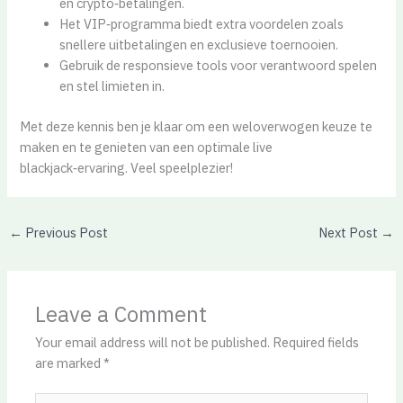
en crypto‑betalingen.
Het VIP‑programma biedt extra voordelen zoals
snellere uitbetalingen en exclusieve toernooien.
Gebruik de responsieve tools voor verantwoord spelen
en stel limieten in.
Met deze kennis ben je klaar om een weloverwogen keuze te
maken en te genieten van een optimale live
blackjack‑ervaring. Veel speelplezier!
←
Previous Post
Next Post
→
Leave a Comment
Your email address will not be published.
Required fields
are marked
*
Type