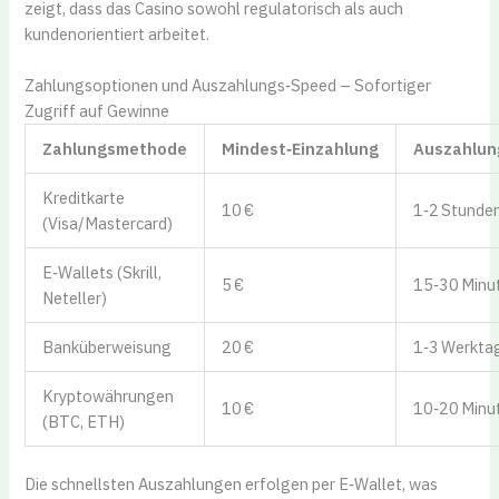
zeigt, dass das Casino sowohl regulatorisch als auch
kundenorientiert arbeitet.
Zahlungsoptionen und Auszahlungs‑Speed – Sofortiger
Zugriff auf Gewinne
Zahlungsmethode
Mindest‑Einzahlung
Auszahlun
Kreditkarte
10 €
1‑2 Stunde
(Visa/Mastercard)
E‑Wallets (Skrill,
5 €
15‑30 Minu
Neteller)
Banküberweisung
20 €
1‑3 Werkta
Kryptowährungen
10 €
10‑20 Minu
(BTC, ETH)
Die schnellsten Auszahlungen erfolgen per E‑Wallet, was