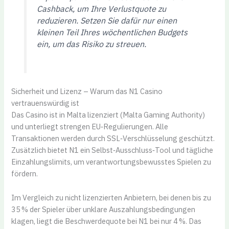
Cashback, um Ihre Verlustquote zu
reduzieren. Setzen Sie dafür nur einen
kleinen Teil Ihres wöchentlichen Budgets
ein, um das Risiko zu streuen.
Sicherheit und Lizenz – Warum das N1 Casino
vertrauenswürdig ist
Das Casino ist in Malta lizenziert (Malta Gaming Authority)
und unterliegt strengen EU‑Regulierungen. Alle
Transaktionen werden durch SSL‑Verschlüsselung geschützt.
Zusätzlich bietet N1 ein Selbst‑Ausschluss‑Tool und tägliche
Einzahlungslimits, um verantwortungsbewusstes Spielen zu
fördern.
Im Vergleich zu nicht lizenzierten Anbietern, bei denen bis zu
35 % der Spieler über unklare Auszahlungsbedingungen
klagen, liegt die Beschwerdequote bei N1 bei nur 4 %. Das