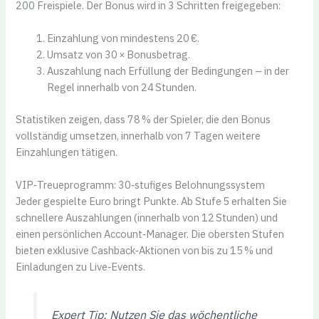
200 Freispiele. Der Bonus wird in 3 Schritten freigegeben:
Einzahlung von mindestens 20 €.
Umsatz von 30 × Bonusbetrag.
Auszahlung nach Erfüllung der Bedingungen – in der
Regel innerhalb von 24 Stunden.
Statistiken zeigen, dass 78 % der Spieler, die den Bonus
vollständig umsetzen, innerhalb von 7 Tagen weitere
Einzahlungen tätigen.
VIP‑Treueprogramm: 30‑stufiges Belohnungssystem
Jeder gespielte Euro bringt Punkte. Ab Stufe 5 erhalten Sie
schnellere Auszahlungen (innerhalb von 12 Stunden) und
einen persönlichen Account‑Manager. Die obersten Stufen
bieten exklusive Cashback‑Aktionen von bis zu 15 % und
Einladungen zu Live‑Events.
Expert Tip: Nutzen Sie das wöchentliche