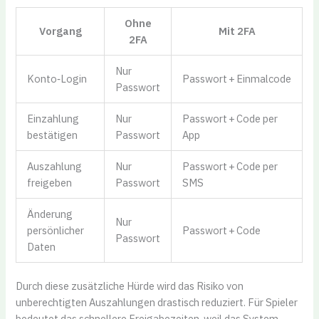
Ohne
Vorgang
Mit 2FA
2FA
Nur
Konto‑Login
Passwort + Einmalcode
Passwort
Einzahlung
Nur
Passwort + Code per
bestätigen
Passwort
App
Auszahlung
Nur
Passwort + Code per
freigeben
Passwort
SMS
Änderung
Nur
persönlicher
Passwort + Code
Passwort
Daten
Durch diese zusätzliche Hürde wird das Risiko von
unberechtigten Auszahlungen drastisch reduziert. Für Spieler
bedeutet das schnellere Freigabezeiten, weil das System