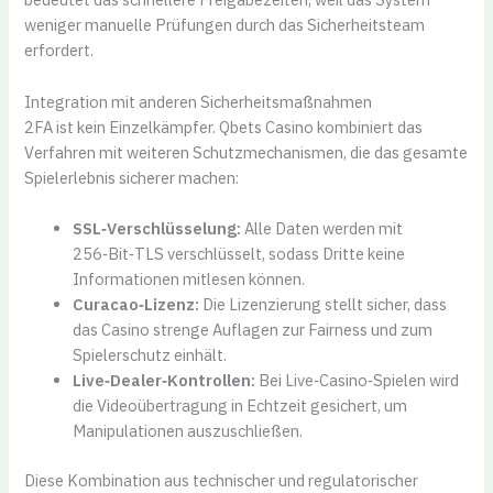
weniger manuelle Prüfungen durch das Sicherheitsteam
erfordert.
Integration mit anderen Sicherheitsmaßnahmen
2FA ist kein Einzelkämpfer. Qbets Casino kombiniert das
Verfahren mit weiteren Schutzmechanismen, die das gesamte
Spielerlebnis sicherer machen:
SSL‑Verschlüsselung:
Alle Daten werden mit
256‑Bit‑TLS verschlüsselt, sodass Dritte keine
Informationen mitlesen können.
Curacao‑Lizenz:
Die Lizenzierung stellt sicher, dass
das Casino strenge Auflagen zur Fairness und zum
Spielerschutz einhält.
Live‑Dealer‑Kontrollen:
Bei Live‑Casino‑Spielen wird
die Videoübertragung in Echtzeit gesichert, um
Manipulationen auszuschließen.
Diese Kombination aus technischer und regulatorischer