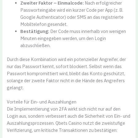
Zweiter Faktor – Einmalcode:
Nach erfolgreicher
Passworteingabe wird ein kurzer Code per App (z. B.
Google Authenticator) oder SMS an das registrierte
Mobiltelefon gesendet.
Bestätigung:
Der Code muss innerhalb von wenigen
Minuten eingegeben werden, um den Login
abzuschließen.
Durch diese Kombination wird ein potenzieller Angreifer, der
nur das Passwort kennt, sofort blockiert. Selbst wenn das
Passwort kompromittiert wird, bleibt das Konto geschützt,
solange der zweite Faktor nicht in die Hände des Angreifers
gelangt.
Vorteile für Ein- und Auszahlungen
Die Implementierung von 2FA wirkt sich nicht nur auf den
Login aus, sondern verbessert auch die Sicherheit von Ein- und
Auszahlungsprozessen. Qbets Casino nutzt die zweistufige
Verifizierung, um kritische Transaktionen zu bestätigen: