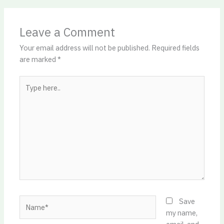
Leave a Comment
Your email address will not be published.
Required fields
are marked
*
Type
here..
Name*
Save
my name,