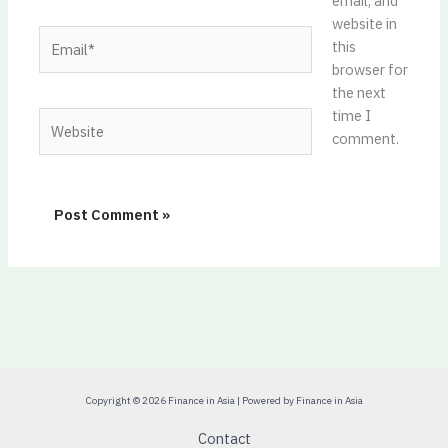
email, and
website in
Email*
this
browser for
the next
time I
Website
comment.
Copyright © 2026 Finance in Asia | Powered by Finance in Asia
Contact