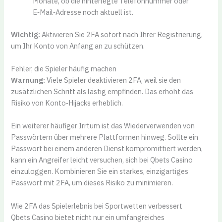
Monate, ob die hinterlegte Telefonnummer oder
E‑Mail‑Adresse noch aktuell ist.
Wichtig:
Aktivieren Sie 2FA sofort nach Ihrer Registrierung,
um Ihr Konto von Anfang an zu schützen.
Fehler, die Spieler häufig machen
Warnung:
Viele Spieler deaktivieren 2FA, weil sie den
zusätzlichen Schritt als lästig empfinden. Das erhöht das
Risiko von Konto‑Hijacks erheblich.
Ein weiterer häufiger Irrtum ist das Wiederverwenden von
Passwörtern über mehrere Plattformen hinweg. Sollte ein
Passwort bei einem anderen Dienst kompromittiert werden,
kann ein Angreifer leicht versuchen, sich bei Qbets Casino
einzuloggen. Kombinieren Sie ein starkes, einzigartiges
Passwort mit 2FA, um dieses Risiko zu minimieren.
Wie 2FA das Spielerlebnis bei Sportwetten verbessert
Qbets Casino bietet nicht nur ein umfangreiches