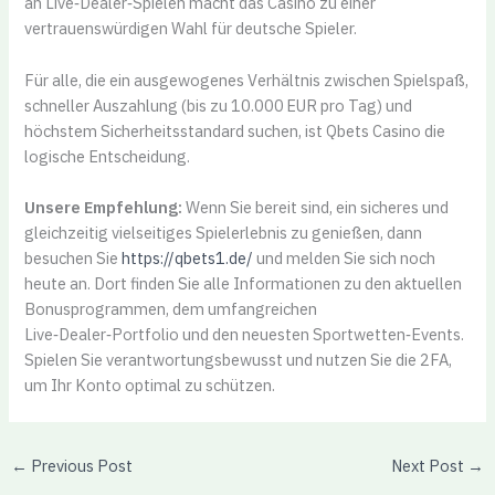
an Live‑Dealer‑Spielen macht das Casino zu einer
vertrauenswürdigen Wahl für deutsche Spieler.
Für alle, die ein ausgewogenes Verhältnis zwischen Spielspaß,
schneller Auszahlung (bis zu 10.000 EUR pro Tag) und
höchstem Sicherheitsstandard suchen, ist Qbets Casino die
logische Entscheidung.
Unsere Empfehlung:
Wenn Sie bereit sind, ein sicheres und
gleichzeitig vielseitiges Spielerlebnis zu genießen, dann
besuchen Sie
https://qbets1.de/
und melden Sie sich noch
heute an. Dort finden Sie alle Informationen zu den aktuellen
Bonusprogrammen, dem umfangreichen
Live‑Dealer‑Portfolio und den neuesten Sportwetten‑Events.
Spielen Sie verantwortungsbewusst und nutzen Sie die 2FA,
um Ihr Konto optimal zu schützen.
←
Previous Post
Next Post
→