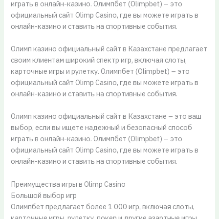
играть в онлайн-казино. Олимпбет (Olimpbet) – это
официальный сайт Olimp Casino, где вы можете играть в
онлайн-казино и ставить на спортивные события.
Олимп казино официальный сайт в Казахстане предлагает
своим клиентам широкий спектр игр, включая слоты,
карточные игры и рулетку. Олимпбет (Olimpbet) – это
официальный сайт Olimp Casino, где вы можете играть в
онлайн-казино и ставить на спортивные события.
Олимп казино официальный сайт в Казахстане – это ваш
выбор, если вы ищете надежный и безопасный способ
играть в онлайн-казино. Олимпбет (Olimpbet) – это
официальный сайт Olimp Casino, где вы можете играть в
онлайн-казино и ставить на спортивные события.
Преимущества игры в Olimp Casino
Большой выбор игр
Олимпбет предлагает более 1 000 игр, включая слоты,
карточные игры, рулетку, покер и другие азартные игры.