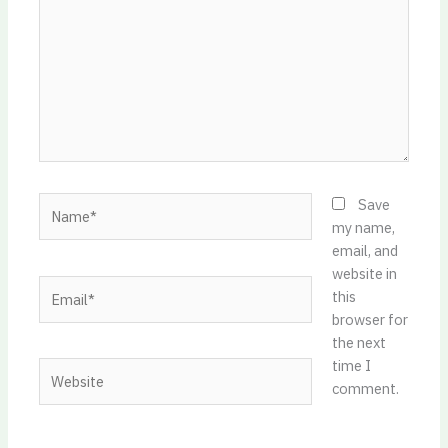
Name*
Save
my name,
email, and
website in
Email*
this
browser for
the next
time I
Website
comment.