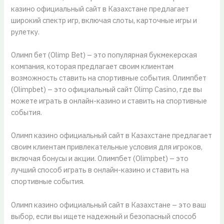
казино официальный сайт в Казахстане предлагает
широкий спектр игр, включая слоты, карточные игры и
рулетку.
Олимп бет (Olimp Bet) – это популярная букмекерская
компания, которая предлагает своим клиентам
возможность ставить на спортивные события. Олимпбет
(Olimpbet) – это официальный сайт Olimp Casino, где вы
можете играть в онлайн-казино и ставить на спортивные
события.
Олимп казино официальный сайт в Казахстане предлагает
своим клиентам привлекательные условия для игроков,
включая бонусы и акции. Олимпбет (Olimpbet) – это
лучший способ играть в онлайн-казино и ставить на
спортивные события.
Олимп казино официальный сайт в Казахстане – это ваш
выбор, если вы ищете надежный и безопасный способ