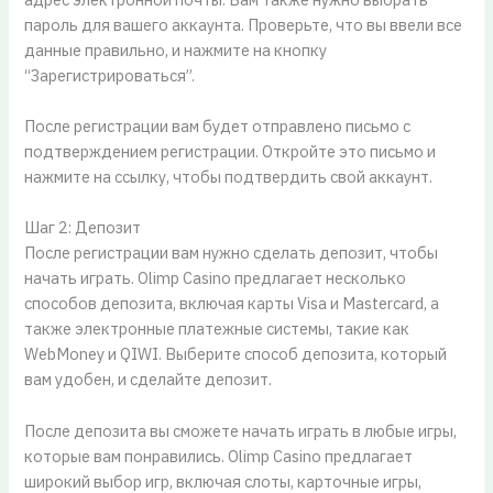
пароль для вашего аккаунта. Проверьте, что вы ввели все
данные правильно, и нажмите на кнопку
“Зарегистрироваться”.
После регистрации вам будет отправлено письмо с
подтверждением регистрации. Откройте это письмо и
нажмите на ссылку, чтобы подтвердить свой аккаунт.
Шаг 2: Депозит
После регистрации вам нужно сделать депозит, чтобы
начать играть. Olimp Casino предлагает несколько
способов депозита, включая карты Visa и Mastercard, а
также электронные платежные системы, такие как
WebMoney и QIWI. Выберите способ депозита, который
вам удобен, и сделайте депозит.
После депозита вы сможете начать играть в любые игры,
которые вам понравились. Olimp Casino предлагает
широкий выбор игр, включая слоты, карточные игры,