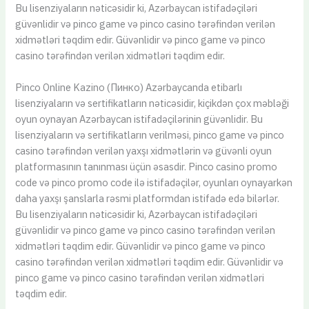
Bu lisenziyaların nəticəsidir ki, Azərbaycan istifadəçiləri
güvənlidir və pinco game və pinco casino tərəfindən verilən
xidmətləri təqdim edir. Güvənlidir və pinco game və pinco
casino tərəfindən verilən xidmətləri təqdim edir.
Pinco Online Kazino (Пинко) Azərbaycanda etibarlı
lisenziyaların və sertifikatların nəticəsidir, kiçikdən çox məbləği
oyun oynayan Azərbaycan istifadəçilərinin güvənlidir. Bu
lisenziyaların və sertifikatların verilməsi, pinco game və pinco
casino tərəfindən verilən yaxşı xidmətlərin və güvənli oyun
platformasının tanınması üçün əsasdir. Pinco casino promo
code və pinco promo code ilə istifadəçilər, oyunları oynayarkən
daha yaxşı şanslarla rəsmi platformdan istifadə edə bilərlər.
Bu lisenziyaların nəticəsidir ki, Azərbaycan istifadəçiləri
güvənlidir və pinco game və pinco casino tərəfindən verilən
xidmətləri təqdim edir. Güvənlidir və pinco game və pinco
casino tərəfindən verilən xidmətləri təqdim edir. Güvənlidir və
pinco game və pinco casino tərəfindən verilən xidmətləri
təqdim edir.