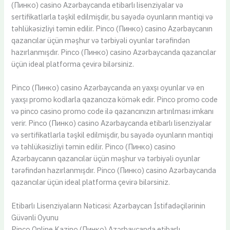
(Пинко) casino Azərbaycanda etibarlı lisenziyalar və
sertifikatlarla təşkil edilmişdir, bu sayədə oyunların məntiqi və
təhlükəsizliyi təmin edilir. Pinco (Пинко) casino Azərbaycanın
qazancılar üçün məşhur və tərbiyəli oyunlar tərəfindən
hazırlanmışdır. Pinco (Пинко) casino Azərbaycanda qazancılar
üçün ideal platforma çevirə bilərsiniz.
Pinco (Пинко) casino Azərbaycanda ən yaxşı oyunlar və en
yaxşı promo kodlarla qazancıza kömək edir. Pinco promo code
və pinco casino promo code ilə qazancınızın artırılması imkanı
verir. Pinco (Пинко) casino Azərbaycanda etibarlı lisenziyalar
və sertifikatlarla təşkil edilmişdir, bu sayədə oyunların məntiqi
və təhlükəsizliyi təmin edilir. Pinco (Пинко) casino
Azərbaycanın qazancılar üçün məşhur və tərbiyəli oyunlar
tərəfindən hazırlanmışdır. Pinco (Пинко) casino Azərbaycanda
qazancılar üçün ideal platforma çevirə bilərsiniz.
Etibarlı Lisenziyaların Nəticəsi: Azərbaycan İstifadəçilərinin
Güvənli Oyunu
Pinco Online Kazino (Пинко) Azərbaycanda etibarlı