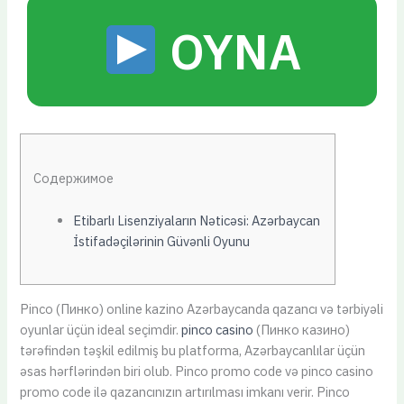
OYNA
Содержимое
Etibarlı Lisenziyaların Nəticəsi: Azərbaycan
İstifadəçilərinin Güvənli Oyunu
Pinco (Пинко) online kazino Azərbaycanda qazancı və tərbiyəli
oyunlar üçün ideal seçimdir.
pinco casino
(Пинко казино)
tərəfindən təşkil edilmiş bu platforma, Azərbaycanlılar üçün
əsas hərflərindən biri olub. Pinco promo code və pinco casino
promo code ilə qazancınızın artırılması imkanı verir. Pinco