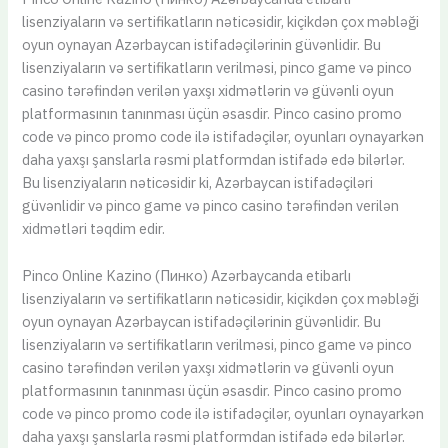
lisenziyaların və sertifikatların nəticəsidir, kiçikdən çox məbləği
oyun oynayan Azərbaycan istifadəçilərinin güvənlidir. Bu
lisenziyaların və sertifikatların verilməsi, pinco game və pinco
casino tərəfindən verilən yaxşı xidmətlərin və güvənli oyun
platformasının tanınması üçün əsasdir. Pinco casino promo
code və pinco promo code ilə istifadəçilər, oyunları oynayarkən
daha yaxşı şanslarla rəsmi platformdan istifadə edə bilərlər.
Bu lisenziyaların nəticəsidir ki, Azərbaycan istifadəçiləri
güvənlidir və pinco game və pinco casino tərəfindən verilən
xidmətləri təqdim edir.
Pinco Online Kazino (Пинко) Azərbaycanda etibarlı
lisenziyaların və sertifikatların nəticəsidir, kiçikdən çox məbləği
oyun oynayan Azərbaycan istifadəçilərinin güvənlidir. Bu
lisenziyaların və sertifikatların verilməsi, pinco game və pinco
casino tərəfindən verilən yaxşı xidmətlərin və güvənli oyun
platformasının tanınması üçün əsasdir. Pinco casino promo
code və pinco promo code ilə istifadəçilər, oyunları oynayarkən
daha yaxşı şanslarla rəsmi platformdan istifadə edə bilərlər.