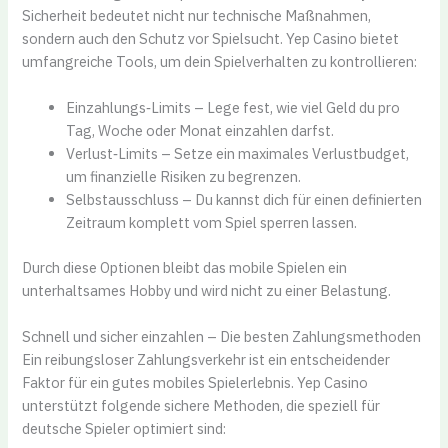
Sicherheit bedeutet nicht nur technische Maßnahmen,
sondern auch den Schutz vor Spielsucht. Yep Casino bietet
umfangreiche Tools, um dein Spielverhalten zu kontrollieren:
Einzahlungs‑Limits – Lege fest, wie viel Geld du pro
Tag, Woche oder Monat einzahlen darfst.
Verlust‑Limits – Setze ein maximales Verlustbudget,
um finanzielle Risiken zu begrenzen.
Selbstausschluss – Du kannst dich für einen definierten
Zeitraum komplett vom Spiel sperren lassen.
Durch diese Optionen bleibt das mobile Spielen ein
unterhaltsames Hobby und wird nicht zu einer Belastung.
Schnell und sicher einzahlen – Die besten Zahlungsmethoden
Ein reibungsloser Zahlungsverkehr ist ein entscheidender
Faktor für ein gutes mobiles Spielerlebnis. Yep Casino
unterstützt folgende sichere Methoden, die speziell für
deutsche Spieler optimiert sind: