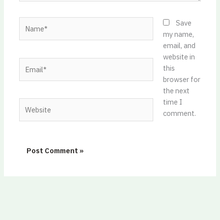
Name*
Save
my name,
email, and
website in
Email*
this
browser for
the next
time I
Website
comment.