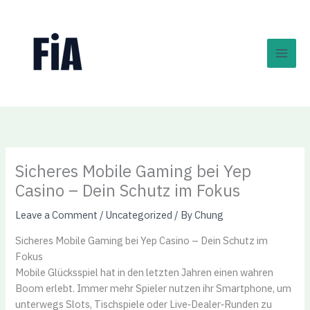
Skip
to
content
Sicheres Mobile Gaming bei Yep
Casino – Dein Schutz im Fokus
Leave a Comment
/
Uncategorized
/ By
Chung
Sicheres Mobile Gaming bei Yep Casino – Dein Schutz im
Fokus
Mobile Glücksspiel hat in den letzten Jahren einen wahren
Boom erlebt. Immer mehr Spieler nutzen ihr Smartphone, um
unterwegs Slots, Tischspiele oder Live‑Dealer‑Runden zu