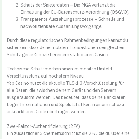
Schutz der Spielerdaten – Die MGA verlangt die
Einhaltung der EU‑Datenschutz‑Verordnung (DSGVO).
Transparente Auszahlungsprozesse – Schnelle und
nachvollziehbare Auszahlungsvorgänge.
Durch diese regulatorischen Rahmenbedingungen kannst du
sicher sein, dass deine mobilen Transaktionen den gleichen
Schutz genießen wie bei einem stationären Casino.
Technische Schutzmechanismen im mobilen Umfeld
Verschlüsselung auf höchstem Niveau
Yep Casino nutzt die aktuelle TLS‑1.3‑Verschlüsselung für
alle Daten, die zwischen deinem Gerät und den Servern
ausgetauscht werden. Das bedeutet, dass deine Bankdaten,
Login‑Informationen und Spielstatistiken in einem nahezu
unknackbaren Code übertragen werden.
Zwei‑Faktor‑Authentifizierung (2FA)
Ein zusätzlicher Sicherheitsschritt ist die 2FA, die du über eine