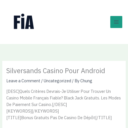
Skip
to
content
Silversands Casino Pour Android
Leave a Comment
/
Uncategorized
/ By
Chung
[DESC]Quels Critères Devrais-Je Utiliser Pour Trouver Un
Casino Mobile Français Fiable? Black Jack Gratuits. Les Modes
De Paiement Sur Casino.[/DESC]
[KEYWORDS][/KEYWORDS]
[TITLE]Bonus Gratuits Pas De Casino De Dépôt[/TITLE]