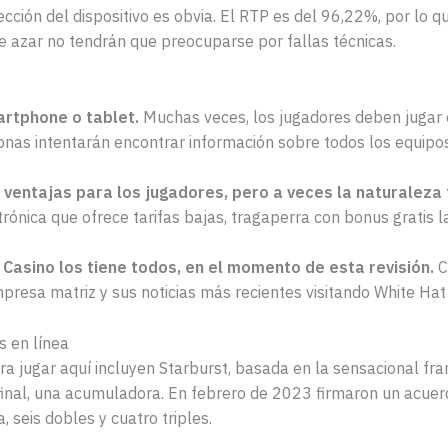
ección del dispositivo es obvia. El RTP es del 96,22%, por lo q
e azar no tendrán que preocuparse por fallas técnicas.
artphone o tablet.
Muchas veces, los jugadores deben jugar e
nas intentarán encontrar información sobre todos los equipos 
 ventajas para los jugadores, pero a veces la naturaleza
ctrónica que ofrece tarifas bajas, tragaperra con bonus gratis l
t Casino los tiene todos, en el momento de esta revisión.
C
presa matriz y sus noticias más recientes visitando White Ha
 en línea
ra jugar aquí incluyen Starburst, basada en la sensacional fra
 final, una acumuladora. En febrero de 2023 firmaron un acue
 seis dobles y cuatro triples.