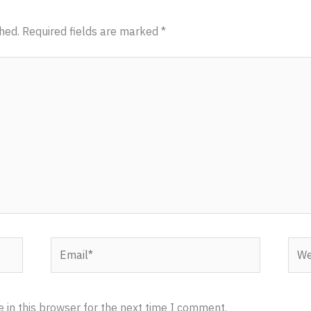
hed.
Required fields are marked
*
Email*
Webs
 in this browser for the next time I comment.