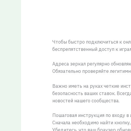
Чтобы быстро подключиться к онл
беспрепятственный доступ к игра
Адреса зеркал регулярно обновляю
Обязательно проверяйте легитимн
Важно иметь на руках четкие инст
безопасность ваших ставок. Всег
новостей нашего сообщества.
Пошаговая инструкция по входу в
Сначала необходимо найти кнопку,
Убедитесь, что ваш браузер обнов