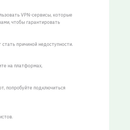
ользовать VPN-сервисы, которые
вами, чтобы гарантировать
т стать причиной недоступности.
ите на платформах,
от, попробуйте подключиться
.
истов.