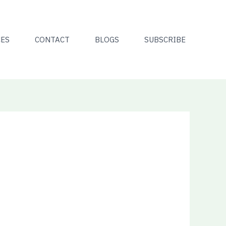
CES
CONTACT
BLOGS
SUBSCRIBE