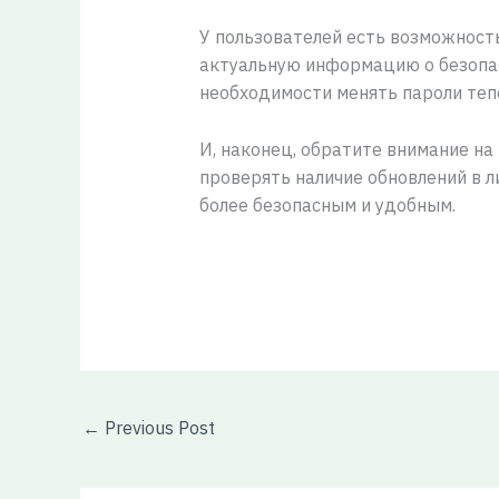
У пользователей есть возможность
актуальную информацию о безопас
необходимости менять пароли теп
И, наконец, обратите внимание на
проверять наличие обновлений в 
более безопасным и удобным.
←
Previous Post