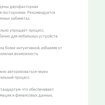
едены двухфакторная
ля посторонних. Рекомендуется
ичных кабинетах.
ально упрощает процесс.
бенно для мобильных устройств.
а более интуитивной, избавляя от
включая возможность
жно авторизоваться через
тельный процесс.
тандартам, что обеспечивает
рмации и финансовых данных,