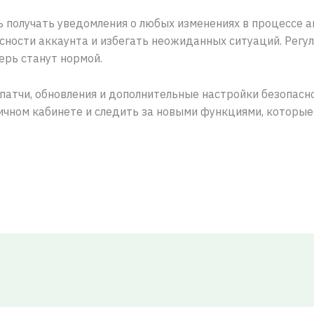
 получать уведомления о любых изменениях в процессе а
ности аккаунта и избегать неожиданных ситуаций. Регу
ерь станут нормой.
 патчи, обновления и дополнительные настройки безопас
личном кабинете и следить за новыми функциями, которы