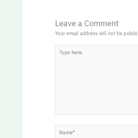
Leave a Comment
Your email address will not be publis
Type
here..
Name*