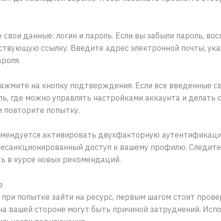
свои данные: логин и пароль. Если вы забыли пароль, во
ствующую ссылку. Введите адрес электронной почты, ука
роля.
нажмите на кнопку подтверждения. Если все введенные с
ь, где можно управлять настройками аккаунта и делать с
 повторите попытку.
омендуется активировать двухфакторную аутентификаци
есанкционированный доступ к вашему профилю. Следите 
ть в курсе новых рекомендаций.
е
 при попытке зайти на ресурс, первым шагом стоит пров
на вашей стороне могут быть причиной затруднений. Исп