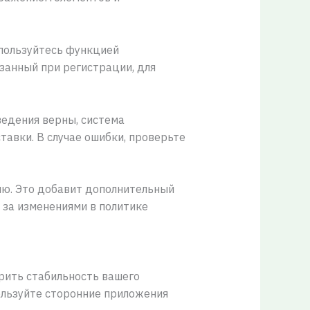
спользуйтесь функцией
занный при регистрации, для
ведения верны, система
тавки. В случае ошибки, проверьте
ю. Это добавит дополнительный
за изменениями в политике
ерить стабильность вашего
ользуйте сторонние приложения