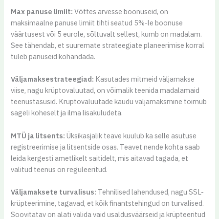
Max panuse limiit:
Võttes arvesse boonuseid, on
maksimaalne panuse limiit tihti seatud 5%-le boonuse
väärtusest või 5 eurole, sõltuvalt sellest, kumb on madalam.
See tähendab, et suuremate strateegiate planeerimise korral
tuleb panuseid kohandada.
Väljamaksestrateegiad:
Kasutades mitmeid väljamakse
viise, nagu krüptovaluutad, on võimalik teenida madalamaid
teenustasusid. Krüptovaluutade kaudu väljamaksmine toimub
sageli koheselt ja ilma lisakuludeta.
MTÜ ja litsents:
Üksikasjalik teave kuulub ka selle asutuse
registreerimise ja litsentside osas. Teavet nende kohta saab
leida kergesti ametlikelt saitidelt, mis aitavad tagada, et
valitud teenus on reguleeritud.
Väljamaksete turvalisus:
Tehnilised lahendused, nagu SSL-
krüpteerimine, tagavad, et kõik finantstehingud on turvalised.
Soovitatav on alati valida vaid usaldusväärseid ja krüpteeritud