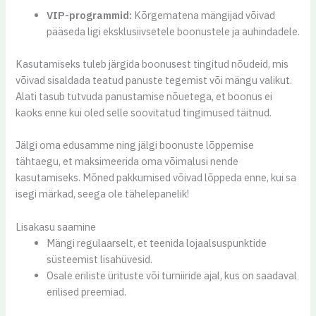
VIP-programmid:
Kõrgematena mängijad võivad
pääseda ligi eksklusiivsetele boonustele ja auhindadele.
Kasutamiseks tuleb järgida boonusest tingitud nõudeid, mis
võivad sisaldada teatud panuste tegemist või mängu valikut.
Alati tasub tutvuda panustamise nõuetega, et boonus ei
kaoks enne kui oled selle soovitatud tingimused täitnud.
Jälgi oma edusamme ning jälgi boonuste lõppemise
tähtaegu, et maksimeerida oma võimalusi nende
kasutamiseks. Mõned pakkumised võivad lõppeda enne, kui sa
isegi märkad, seega ole tähelepanelik!
Lisakasu saamine
Mängi regulaarselt, et teenida lojaalsuspunktide
süsteemist lisahüvesid.
Osale eriliste ürituste või turniiride ajal, kus on saadaval
erilised preemiad.