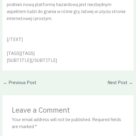
podnieś nową platformę hazardową jest niezbędnym
aspektem ludzi do grania w różne gry, łatwej w użyciu stronie
internetowej i prostym.
[/TEXT]
[TAGS][TAGS]
[SUBTITLE][/SUBTITLE]
←
Previous Post
Next Post
→
Leave a Comment
Your email address will not be published.
Required fields
are marked
*