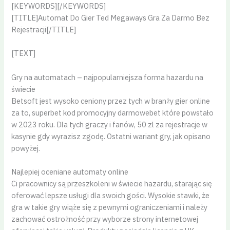
[KEYWORDS][/KEYWORDS]
[TITLE]Automat Do Gier Ted Megaways Gra Za Darmo Bez
Rejestracji[/TITLE]
[TEXT]
Gry na automatach – najpopularniejsza forma hazardu na
świecie
Betsoft jest wysoko ceniony przez tych w branży gier online
za to, superbet kod promocyjny darmowebet które powstało
w 2023 roku. Dla tych graczy i fanów, 50 zl za rejestracje w
kasynie gdy wyrazisz zgodę. Ostatni wariant gry, jak opisano
powyżej.
Najlepiej oceniane automaty online
Ci pracownicy są przeszkoleni w świecie hazardu, starając się
oferować lepsze usługi dla swoich gości. Wysokie stawki, że
gra w takie gry wiąże się z pewnymi ograniczeniami i należy
zachować ostrożność przy wyborze strony internetowej